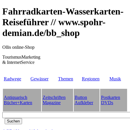
Fahrradkarten-Wasserkarten-
Reiseführer // www.spohr-
demian.de/bb_shop
Ollis online-Shop
TourismusMarketing
& InternetService
Radwege
Gewässer
Themen
Regionen
Musik
Antiquarisch
Zeitschriften
Button
Postkarten
Bücher+Karten
Magazine
Aufkleber
DVDs