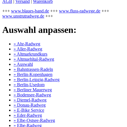
AGB
|
Versand
|
Warenkorb
+++
www.blaues-band.de
+++
www.fluss-radwege.de
+++
www.unstrutradweg.de
+++
Auswahl anpassen:
» Ahr-Radweg
» Aller-Radweg
» Altmarkrundkurs
» Altmuehltal-Radweg
» Auswahl
» Bahntrassen-Radeln
» Berlin-Kopenhagen
» Berlin-Leipzig-Radweg
» Berlin-Usedom
» Berliner Mauerweg
» Bodensee-Radweg
» Diemel-Radweg
» Donau-Radweg
» E-Bike Service
» Eder-Radweg
» Elbe-Ostsee-Radweg
» Elbe-Radweg