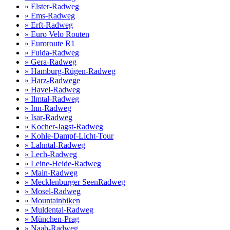
» Elster-Radweg
» Ems-Radweg
» Erft-Radweg
» Euro Velo Routen
» Euroroute R1
» Fulda-Radweg
» Gera-Radweg
» Hamburg-Rügen-Radweg
» Harz-Radwege
» Havel-Radweg
» Ilmtal-Radweg
» Inn-Radweg
» Isar-Radweg
» Kocher-Jagst-Radweg
» Kohle-Dampf-Licht-Tour
» Lahntal-Radweg
» Lech-Radweg
» Leine-Heide-Radweg
» Main-Radweg
» Mecklenburger SeenRadweg
» Mosel-Radweg
» Mountainbiken
» Muldental-Radweg
» München-Prag
» Naab-Radweg