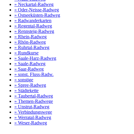
» Neckartal-Radweg
» Oder-Neisse-Radweg
» Ostseeküsten-Radweg
» Radwanderkarten
» Regental-Radweg
» Rennsteig-Radweg
» Rhein-Radweg
» Rhön-Radweg
» Ruhrtal-Radweg
» Rundkurse
» Saale-Harz-Radweg
» Saale-Radweg
» Saar-Radweg
» sonst. Fluss-Radw.
» sonstige
» Spree-Radweg
» Städtekette
» Taubertal-Radweg
» Themen-Radwege
» Unstrut-Radweg
» Verbindungswege
» Werratal-Radweg
» Weser-Radweg