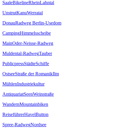
Saale
Bikeline
Rhein
Lahntal
Unstrut
Kanu
Werratal
Donau
Radweg Berlin-Usedom
Camping
Himmelsscheibe
Main
Oder-Neisse-Radweg
Muldental-Radweg
Tauber
Publicpress
Städte
Schiffe
Ostsee
Straße der Romanik
Ilm
Mühlen
Industriekultur
Antiquariat
Seen
Weinstraße
Wandern
Mountainbiken
Reiseführer
Havel
Button
Spree-Radweg
Nordsee