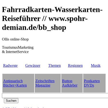
Fahrradkarten-Wasserkarten-
Reiseführer // www.spohr-
demian.de/bb_shop
Ollis online-Shop
TourismusMarketing
& InternetService
Radwege
Gewässer
Themen
Regionen
Musik
Antiquarisch
Zeitschriften
Button
Postkarten
Bücher+Karten
Magazine
Aufkleber
DVDs