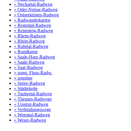
» Neckartal-Radweg
» Oder-Neisse-Radweg
» Ostseeküsten-Radweg
» Radwanderkarten
» Regental-Radweg
» Rennsteig-Radweg
» Rhein-Radweg
» Rhön-Radweg
» Ruhrtal-Radweg
» Rundkurse
» Saale-Harz-Radweg
» Saale-Radweg
» Saar-Radweg
» sonst. Fluss-Radw.
» sonstige
» Spree-Radweg
» Städtekette
» Taubertal-Radweg
» Themen-Radwege
» Unstrut-Radweg
» Verbindungswege
» Werratal-Radweg
» Weser-Radweg