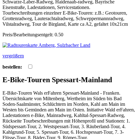
Schwarze-Laber-Radweg, Haidenaab-radweg, Bayrische
Eisenstraße, Ladestationen, Servicestationen.
Tourbeschreibungen einzelner E-Bike-Touren: z.B.: Geotouren,
Grottenradweg, Lauterachtalradweg, Schweppermannradweg,
Vilstalradweg, Tour de Birgland, Karte ca A2, gefaltet 10x21cm
Preis/Bearbeitungsentgelt: 0.50
vergrößern
bestellen:
E-Bike-Touren Spessart-Mainland
E-Bike-Touren Wals erFahren Spessart-Mainland - Franken.
Übersichtskarte von Miltenberg, Wertheim im Süden bis Bad
Soden-Saalmünster, Schlüchtern im Norden, Kahl am Main im
Westen bis Gemünden am Main im Osten. Initiative Wald erFahren,
Ladestationen e-Bike, Mainradweg, Kahltal-Spessart-Radweg,
Rückseite Tourbeschreibungen mit Höhenprofil und Stationen: 1.
Südspessart-Tour, 2. Westspessart-Tour, 3. Räuberland-Tour, 4.
Kahlgrund-Tour, 5. Spessart-Tour, 6. Hochspessart-Tour, 7. 3-
Flüsse-Tour, 8. Bäder-Tour, 9. Römer-Tour.