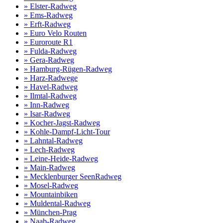
» Elster-Radweg
» Ems-Radweg
» Erft-Radweg
» Euro Velo Routen
» Euroroute R1
» Fulda-Radweg
» Gera-Radweg
» Hamburg-Rügen-Radweg
» Harz-Radwege
» Havel-Radweg
» Ilmtal-Radweg
» Inn-Radweg
» Isar-Radweg
» Kocher-Jagst-Radweg
» Kohle-Dampf-Licht-Tour
» Lahntal-Radweg
» Lech-Radweg
» Leine-Heide-Radweg
» Main-Radweg
» Mecklenburger SeenRadweg
» Mosel-Radweg
» Mountainbiken
» Muldental-Radweg
» München-Prag
» Naab-Radweg