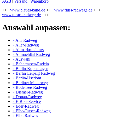
AGB
|
Versand
|
Warenkorb
+++
www.blaues-band.de
+++
www.fluss-radwege.de
+++
www.unstrutradweg.de
+++
Auswahl anpassen:
» Ahr-Radweg
» Aller-Radweg
» Altmarkrundkurs
» Altmuehltal-Radweg
» Auswahl
» Bahntrassen-Radeln
» Berlin-Kopenhagen
» Berlin-Leipzig-Radweg
» Berlin-Usedom
» Berliner Mauerweg
» Bodensee-Radweg
» Diemel-Radweg
» Donau-Radweg
» E-Bike Service
» Eder-Radweg
» Elbe-Ostsee-Radweg
» Elbe-Radweg