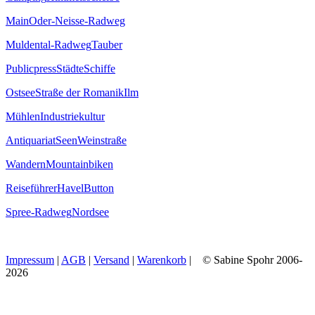
Main
Oder-Neisse-Radweg
Muldental-Radweg
Tauber
Publicpress
Städte
Schiffe
Ostsee
Straße der Romanik
Ilm
Mühlen
Industriekultur
Antiquariat
Seen
Weinstraße
Wandern
Mountainbiken
Reiseführer
Havel
Button
Spree-Radweg
Nordsee
Impressum
|
AGB
|
Versand
|
Warenkorb
| © Sabine Spohr 2006-
2026