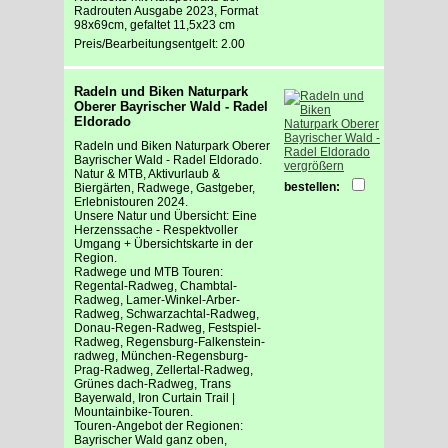
Radrouten Ausgabe 2023, Format
98x69cm, gefaltet 11,5x23 cm
Preis/Bearbeitungsentgelt: 2.00
Radeln und Biken Naturpark
Oberer Bayrischer Wald - Radel
Eldorado
Radeln und Biken Naturpark Oberer
Bayrischer Wald - Radel Eldorado.
vergrößern
Natur & MTB, Aktivurlaub &
bestellen:
Biergärten, Radwege, Gastgeber,
Erlebnistouren 2024.
Unsere Natur und Übersicht: Eine
Herzenssache - Respektvoller
Umgang + Übersichtskarte in der
Region.
Radwege und MTB Touren:
Regental-Radweg, Chambtal-
Radweg, Lamer-Winkel-Arber-
Radweg, Schwarzachtal-Radweg,
Donau-Regen-Radweg, Festspiel-
Radweg, Regensburg-Falkenstein-
radweg, München-Regensburg-
Prag-Radweg, Zellertal-Radweg,
Grünes dach-Radweg, Trans
Bayerwald, Iron Curtain Trail |
Mountainbike-Touren.
Touren-Angebot der Regionen:
Bayrischer Wald ganz oben,