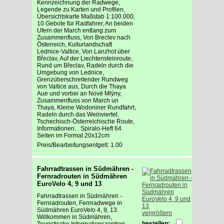
Kennzeichnung der Radwege,
Legende zu Karten und Profilen,
Übersichtskarte Maßstab 1:100.000,
10 Gebote für Radfahrer, An beiden
Ufern der March entlang zum
Zusammenfluss, Von Breclev nach
Österreich, Kulturlandschaft
Lednice-Valtice, Von Lanzhot über
Břeclav, Auf der Liechtensteinroute,
Rund um Břeclav, Radeln durch die
Umgebung von Lednice,
Grenzüberschreitender Rundweg
von Valtice aus, Durch die Thaya
Aue und vorbei an Nové Mlýny,
Zusammenfluss von March un
Thaya, Kleine Wodoniner Rundfahrt,
Radeln durch das Weinviertel,
Tschechisch-Österreichische Route,
Informationen. . Spiralo-Heft 64
Seiten im Format 20x12cm
Preis/Bearbeitungsentgelt: 1.00
Fahrradtrassen in Südmähren -
Fernradrouten in Südmähren
EuroVelo 4, 9 und 13
Fahrradtrassen in Südmähren -
Fernradrouten, Fernradwege in
Südmähren EuroVelo 4, 9, 13.
vergrößern
Willkommen in Südmähren,
bestellen:
Touristische Informationszentren,