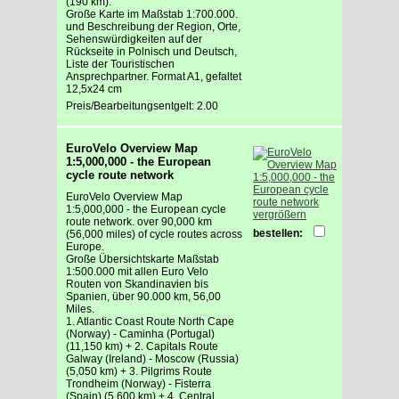
(190 km).
Große Karte im Maßstab 1:700.000.
und Beschreibung der Region, Orte,
Sehenswürdigkeiten auf der
Rückseite in Polnisch und Deutsch,
Liste der Touristischen
Ansprechpartner. Format A1, gefaltet
12,5x24 cm
Preis/Bearbeitungsentgelt: 2.00
EuroVelo Overview Map
1:5,000,000 - the European
cycle route network
EuroVelo Overview Map
1:5,000,000 - the European cycle
vergrößern
route network. over 90,000 km
bestellen:
(56,000 miles) of cycle routes across
Europe.
Große Übersichtskarte Maßstab
1:500.000 mit allen Euro Velo
Routen von Skandinavien bis
Spanien, über 90.000 km, 56,00
Miles.
1. Atlantic Coast Route North Cape
(Norway) - Caminha (Portugal)
(11,150 km) + 2. Capitals Route
Galway (Ireland) - Moscow (Russia)
(5,050 km) + 3. Pilgrims Route
Trondheim (Norway) - Fisterra
(Spain) (5,600 km) + 4. Central