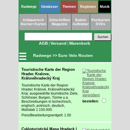
Radwege
Gewässer
Themen
Regionen
Musik
Antiquarisch
Zeitschriften
Button
Postkarten
Bücher+Karten
Magazine
Aufkleber
DVDs
AGB
Versand
Warenkorb
|
|
☰
Radwege >> Euro Velo Routen
Touristische Karte der Region
Hradec Kralove,
Královéhradecký Kraj
Touristische Karte der Region
Hradec Králové, Královéhradecký
Kraj: ausgewählte touristische Ziele,
vergrößern
Schlösser, Burgen, Türme u.a.
bestellen:
Beschreibungen in tschechisch,
englisch, polnisch, deutsch,
Maßstab 1:150.000.
Preis/Bearbeitungsentgelt: 1.00
Cykloturistická Mapa Hradeck |