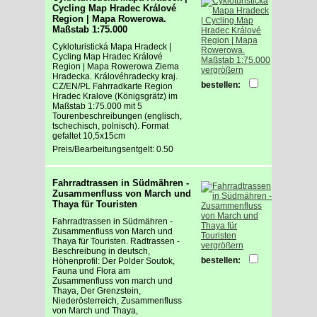
Cycling Map Hradec Králové
Region | Mapa Rowerowa.
Maßstab 1:75.000
Cykloturistická Mapa Hradeck |
Cycling Map Hradec Králové
Region | Mapa Rowerowa Ziema
vergrößern
Hradecka. Královéhradecky kraj.
bestellen:
CZ/EN/PL Fahrradkarte Region
Hradec Kralove (Königsgrätz) im
Maßstab 1:75.000 mit 5
Tourenbeschreibungen (englisch,
tschechisch, polnisch). Format
gefaltet 10,5x15cm
Preis/Bearbeitungsentgelt: 0.50
Fahrradtrassen in Südmähren -
Zusammenfluss von March und
Thaya für Touristen
Fahrradtrassen in Südmähren -
Zusammenfluss von March und
Thaya für Touristen. Radtrassen -
vergrößern
Beschreibung in deutsch,
bestellen:
Höhenprofil: Der Polder Soutok,
Fauna und Flora am
Zusammenfluss von march und
Thaya, Der Grenzstein,
Niederösterreich, Zusammenfluss
von March und Thaya,