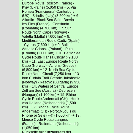
Europe Route Roscoff (France) -
Kyiv (Ukraine) (5,050 km) + 5. Via
Romea (Francigena) Canterbury
(UK) - Brindisi (Italy) (3,200 km) + 6.
Atlantic - Black Sea Saint-Brevin-
les-Pins (France) - Constanta
(Romania) (4,700 km) + 7. Sun
Route North Cape (Norway) -
Valetta (Malta) (7,600 km) + 8.
Mediterranean Route Cádiz (Spain)
- Cyprus (7,600 km) + 9. Baltic -
Adriatic Gdansk (Poland) - Pula
(Croatia) (2,000 km) + 10. Baltic Sea
Cycle Route Hansa Circuvit (9,100
km) + 11. East Europe Route North
Cape (Norway) - Athens (Greece)
(6,800 km) + 12. North Sea Cycle
Route North Circuit (7,250 km) + 13.
Iron Curtain Trail Grende-Jakobselv
(Norway) - Rezovo (Bulgaria) (9,950
km) + 14. Waters of Central Europe
Zell am See (Austria) - Debrecen
(Hungary) (1,100 km) + 15. Rhine
Cycle Route Andermatt (CH) - Hoek
van Holland (Netherlands) (1,500
km) + 17. Rhone Cycle Route
Andermatt (CH) - Port-St-Louis du
Rhone or Sète (FR) (1,000 km) + 19.
Meuse Cycle Route Langres
(France) - Rotterdam (Netherlands)
(1,050 km)
Rückseite mit Kurzportraits der