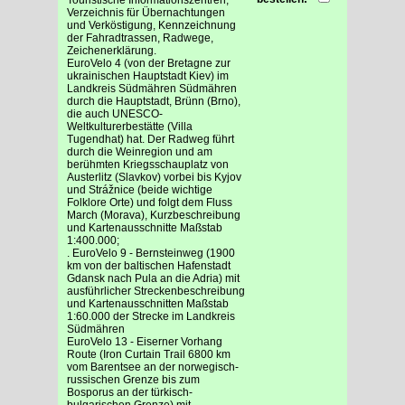
Verzeichnis für Übernachtungen
und Verköstigung, Kennzeichnung
der Fahradtrassen, Radwege,
Zeichenerklärung.
EuroVelo 4 (von der Bretagne zur
ukrainischen Hauptstadt Kiev) im
Landkreis Südmähren Südmähren
durch die Hauptstadt, Brünn (Brno),
die auch UNESCO-
Weltkulturerbestätte (Villa
Tugendhat) hat. Der Radweg führt
durch die Weinregion und am
berühmten Kriegsschauplatz von
Austerlitz (Slavkov) vorbei bis Kyjov
und Strážnice (beide wichtige
Folklore Orte) und folgt dem Fluss
March (Morava), Kurzbeschreibung
und Kartenausschnitte Maßstab
1:400.000;
. EuroVelo 9 - Bernsteinweg (1900
km von der baltischen Hafenstadt
Gdansk nach Pula an die Adria) mit
ausführlicher Streckenbeschreibung
und Kartenausschnitten Maßstab
1:60.000 der Strecke im Landkreis
Südmähren
EuroVelo 13 - Eiserner Vorhang
Route (Iron Curtain Trail 6800 km
vom Barentsee an der norwegisch-
russischen Grenze bis zum
Bosporus an der türkisch-
bulgarischen Grenze) mit