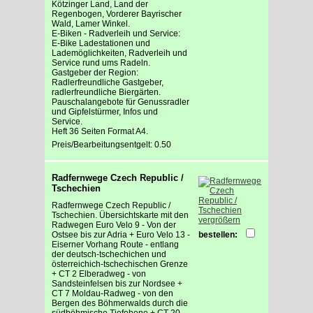
Kötzinger Land, Land der
Regenbogen, Vorderer Bayrischer
Wald, Lamer Winkel.
E-Biken - Radverleih und Service:
E-Bike Ladestationen und
Lademöglichkeiten, Radverleih und
Service rund ums Radeln.
Gastgeber der Region:
Radlerfreundliche Gastgeber,
radlerfreundliche Biergärten.
Pauschalangebote für Genussradler
und Gipfelstürmer, Infos und
Service.
Heft 36 Seiten Format A4.
Preis/Bearbeitungsentgelt: 0.50
Radfernwege Czech Republic /
Tschechien
Radfernwege Czech Republic /
Tschechien. Übersichtskarte mit den
vergrößern
Radwegen Euro Velo 9 - Von der
Ostsee bis zur Adria + Euro Velo 13 -
bestellen:
Eiserner Vorhang Route - entlang
der deutsch-tschechichen und
österreichich-tschechischen Grenze
+ CT 2 Elberadweg - von
Sandsteinfelsen bis zur Nordsee +
CT 7 Moldau-Radweg - von den
Bergen des Böhmerwalds durch die
südböhmische Tiefebene + CT 20