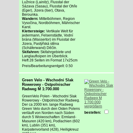
Lužnice (Lainitz), Flusstal der
Sázava (Sasau), Flusstal der Ohře
(Eger), Jizera (Iser), Otava,
Berounka.
Wandern:
Mittelböhmen, Region
Vysočina, Nordböhmen, Mährischer
Karst.
Klettersteige:
Vertikale Welt für
jedermann, Felsenstädte, Vodní
brána (Wassertor) im Flusstal der
Jizera, Pastýřská stěna
(Schäferwand) Děčín.
Skifahren:
Skifahrgebiete und
Langlaufloipen im Überblick.
Heft 28 Seiten im Format 17x25cm
Preis/Bearbeitungsentgelt: 0.50
Green Velo - Wschodni Slak
Rowerowy - Ostpolnischer
Radweg M 1:700.000
GreenVelo Polen - Wschodni Slak
Rowerowy - Ostpolnischer Radweg.
Der ca 2000 km. lange Radweg
vergrößern
Green Velo durch den Osten Polens
bestellen:
verläuft von Norden nach Süden
durch 5 Woiwoschaften: Ermland-
Masuren (420 km), Podlachien (602
km), Lublin (351 km),
Karpatenvorland (428), Heiligkreuz