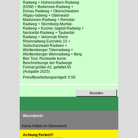
Radweg + Hohenzollern-Radweg
(HZW) + Bodensee-Radweg +
Donau Radweg + Oberschwaben
Allgäu-radweg + Odenwald-
Madonnen-Radweg + Remstal-
Radweg + Stormberg-Murrtal-
Radweg + Kocher-Jagdst-Radweg +
Neckartal-Radweg + Taubertal-
Radweg + Veloroute Rhein
Rheinradweg EuroVelo 15 +
Südscharzwald-Radwen +
Württemberger Tälerradweg +
Württemberger Weinradweg + Berg
Bier Tour. Rückseite kurze
Beschreibunge der Radwege.
Format größer A2, gefaltet A5
(Ausgabe 2025)
Preis/Bearbeitungsentgelt: 0.50
Warenkorb:
Keine Artikel im Warenkorb
Achtung Ferien!!!