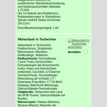
ausführlicher Streckenbeschreibung
und Kartenausschnitten Maßstab
1:75.000
Die 10 Gebote des Radfahrens,
Radwanderungen in Südmähren.
Spiralo-Heft 60 Seiten im Format
20x12cm
Preis/Bearbeitungsentgelt: 1.00
Aktivurlaub in Tschechien
Aktivurlaub in Tschechien:
vergrößern
Radtourismus, Singletrails,
Wassersport, Wandern,
bestellen:
Klettersteige, Skifahren...
Radtourismus:
Fernradwege -
Czech Trails, Auf EuroVelo-
Fernradwegen die tschechische
Kultur, Natur und Geschichten
entdecken, EuroVelo 13 Eiserner
Vorhand Route, Flussradwege:
Elberadweg ab Vrchlabi, CT -
Greenway Prag-Wien, CT 50 Bečv-
Radweg, Mährische Weinwege.
Übersichtskarte Fernradrouten.
Singletrails:
Tschechien das Land
der MTB-Touren, Übersichtskarte mit
Routen.
Wassersport:
Vlatava (Moldau),
Morava (March), Mäander der