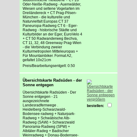
Oder-Neiße-Radweg - Auenwälder,
Wiesen und seltene Vogelarten im
Dreiländereck + CT Prag-Pilsen-
München - die kulturelle und
Naturvielfalt Europas CT 37
Paneuropa-Radweg CT 6 - Eger-
Radweg - historische Städte und
Kulturbilder an der Eger, EuroVelo 4
+ CT 50 Radwanderweg Bechva,
CT 11, 32, 48 Greenway Prag-Wien
- die Verbindung zweier
Kulturmetropolen Mitteleuropas +
Für Mountainbiker. Format A2,
gefaltet 10x21cm
Preis/Bearbeitungsentgelt: 0.50
Übersichtskarte Radsüden - der
Sonne entgegen
Übersichtskarte Radsüden - Der
Sonne entgegen - 21
vergrößern
ausgezeichnete
Landesradfernwege .
bestellen:
Heidelberg-Schwarzwald-
Bodensee-radweg + Naturpark-
Radweg + Schwäbische Alb-
Radweg (SAW) + Schwarzwald
Panorama-Radweg (SPW) +
Albtäler-Radeg + Badischer
Weinradweg + Donau-Bodensee-