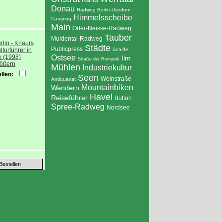
Donau
Radweg Berlin-Usedom
Himmelsscheibe
Camping
Main
Oder-Neisse-Radweg
Tauber
Muldental-Radweg
Städte
Publicpress
Schiffe
Ostsee
Ilm
Straße der Romanik
rößern
Mühlen
Industriekultur
llen:
Seen
Weinstraße
Antiquariat
Mountainbiken
Wandern
Havel
Reiseführer
Button
Spree-Radweg
Nordsee