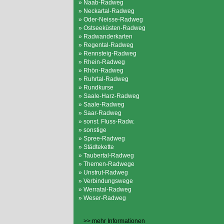
» Naab-Radweg
» Neckartal-Radweg
» Oder-Neisse-Radweg
» Ostseeküsten-Radweg
» Radwanderkarten
» Regental-Radweg
» Rennsteig-Radweg
» Rhein-Radweg
» Rhön-Radweg
» Ruhrtal-Radweg
» Rundkurse
» Saale-Harz-Radweg
» Saale-Radweg
» Saar-Radweg
» sonst. Fluss-Radw.
» sonstige
» Spree-Radweg
» Städtekette
» Taubertal-Radweg
» Themen-Radwege
» Unstrut-Radweg
» Verbindungswege
» Werratal-Radweg
» Weser-Radweg
>> mehr Informationen