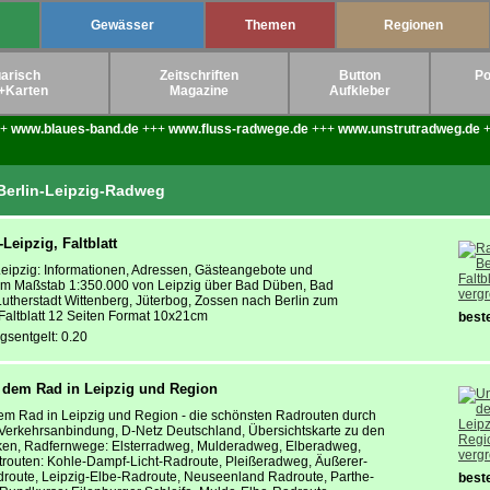
Gewässer
Themen
Regionen
arisch
Zeitschriften
Button
Po
+Karten
Magazine
Aufkleber
++
www.blaues-band.de
+++
www.fluss-radwege.de
+++
www.unstrutradweg.de
+
erlin-Leipzig-Radweg
Leipzig, Faltblatt
eipzig: Informationen, Adressen, Gästeangebote und
 im Maßstab 1:350.000 von Leipzig über Bad Düben, Bad
verg
utherstadt Wittenberg, Jüterbog, Zossen nach Berlin zum
altblatt 12 Seiten Format 10x21cm
beste
gsentgelt: 0.20
 dem Rad in Leipzig und Region
em Rad in Leipzig und Region - die schönsten Radrouten durch
 Verkehrsanbindung, D-Netz Deutschland, Übersichtskarte zu den
ken, Radfernwege: Elsterradweg, Mulderadweg, Elberadweg,
verg
routen: Kohle-Dampf-Licht-Radroute, Pleißeradweg, Äußerer-
route, Leipzig-Elbe-Radroute, Neuseenland Radroute, Parthe-
beste