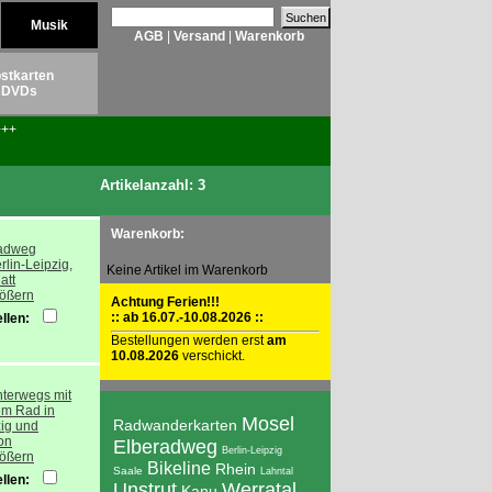
Musik
AGB
|
Versand
|
Warenkorb
stkarten
DVDs
++
Artikelanzahl: 3
Warenkorb:
Keine Artikel im Warenkorb
rößern
Achtung Ferien!!!
:: ab 16.07.-10.08.2026 ::
llen:
Bestellungen werden erst
am
10.08.2026
verschickt.
Mosel
Radwanderkarten
Elberadweg
Berlin-Leipzig
rößern
Bikeline
Rhein
Saale
Lahntal
llen:
Unstrut
Werratal
Kanu