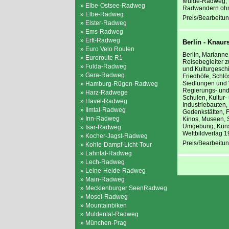
Mulde-Radweg, R
» Elbe-Ostsee-Radweg
Radwandern ohne
» Elbe-Radweg
Preis/Bearbeitun
» Elster-Radweg
» Ems-Radweg
» Erft-Radweg
Berlin - Knaur
» Euro Velo Routen
Berlin, Marianne
» Euroroute R1
Reisebegleiter z
» Fulda-Radweg
und Kulturgeschi
» Gera-Radweg
Friedhöfe, Schlö
Siedlungen und 
» Hamburg-Rügen-Radweg
Regierungs- und
» Harz-Radwege
Schulen, Kultur-
» Havel-Radweg
Industriebauten,
» Ilmtal-Radweg
Gedenkstätten, F
» Inn-Radweg
Kinos, Museen, 
Umgebung, Künst
» Isar-Radweg
Weltbildverlag 
» Kocher-Jagst-Radweg
Preis/Bearbeitun
» Kohle-Dampf-Licht-Tour
» Lahntal-Radweg
» Lech-Radweg
» Leine-Heide-Radweg
» Main-Radweg
» Mecklenburger SeenRadweg
» Mosel-Radweg
» Mountainbiken
» Muldental-Radweg
» München-Prag