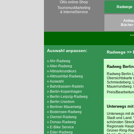
Ollis online-Shop
Radwege
TourismusMarketing
& InternetService
Antiqu
Bücher
+
Auswahl anpassen:
Radwege >> B
» Ahr-Radweg
» Aller-Radweg
Radweg Berlin-
» Altmarkrundkurs
Radweg Berlin-L
» Altmuehltal-Radweg
Übersichtskarte
» Auswahl
Schmiedeberg, L
» Bahntrassen-Radeln
Mauerrundweg. F
» Berlin-Kopenhagen
Preis/Bearbeitun
» Berlin-Leipzig-Radweg
» Berlin-Usedom
Unterwegs mit
» Berliner Mauerweg
» Bodensee-Radweg
Unterwegs mit d
» Diemel-Radweg
Stadt und Land.
» Donau-Radweg
schönsten Strec
Regionale Haupt
» E-Bike Service
Grüner-Ring-Rad
» Eder-Radweg