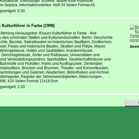
undkurse: Eilenburger Schleife, Mulde-Elbe-Radroute,
 Gepäck, Informationsstellen. Heft 34 Seiten Format A5
gsentgelt: 0.50
s Kulturführer in Farbe (1998)
 Mehling Herausgeber. Knaurs Kulturführer in Farbe - Ihre
u den schönsten Stätten und Kulturlandschaften. Berlin: Geschichte
verg
chte, Bezirke, Sakralbauten im historischen Stadtkern, Dorfkirchen,
sser, Palais und historische Bauten, Straßen und Plätze, Mauer,
beste
Wohngebäuse, Hotels und Gaststätten, Krankenhäuser,
 Gerichtsgebäude, Ämter und Rathäuser, Universitäten und
 und Veranstaltungszentren, Sportstätten, Gesellschaftshäuser und
 Bahnhöfe und Fluhäfen, Parks und Ausflugsziele, Denkmäler,
reiplastiken, Brücken und Brunnen, Theater- und Konzertbauten,
Sammlungen und Galerien, Akademien, Bibliotheken und Archive,
lerregister, Register der Sehenswürdigkeiten, Abkürzungen...
1998, 424 Seiten Format 12x19,5cm
gsentgelt: 2.00