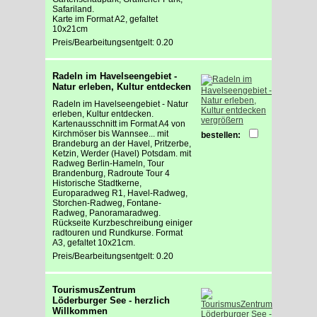
Safariland.
Karte im Format A2, gefaltet
10x21cm
Preis/Bearbeitungsentgelt: 0.20
Radeln im Havelseengebiet -
Natur erleben, Kultur entdecken
Radeln im Havelseengebiet - Natur
erleben, Kultur entdecken.
vergrößern
Kartenausschnitt im Format A4 von
Kirchmöser bis Wannsee... mit
bestellen:
Brandeburg an der Havel, Pritzerbe,
Ketzin, Werder (Havel) Potsdam. mit
Radweg Berlin-Hameln, Tour
Brandenburg, Radroute Tour 4
Historische Stadtkerne,
Europaradweg R1, Havel-Radweg,
Storchen-Radweg, Fontane-
Radweg, Panoramaradweg.
Rückseite Kurzbeschreibung einiger
radtouren und Rundkurse. Format
A3, gefaltet 10x21cm.
Preis/Bearbeitungsentgelt: 0.20
TourismusZentrum
Löderburger See - herzlich
Willkommen