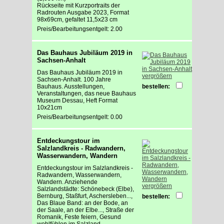
Rückseite mit Kurzportraits der
Radrouten Ausgabe 2023, Format
98x69cm, gefaltet 11,5x23 cm
Preis/Bearbeitungsentgelt: 2.00
Das Bauhaus Jubiläum 2019 in
Sachsen-Anhalt
Das Bauhaus Jubiläum 2019 in
vergrößern
Sachsen-Anhalt. 100 Jahre
Bauhaus. Ausstellungen,
bestellen:
Veranstaltungen, das neue Bauhaus
Museum Dessau, Heft Format
10x21cm
Preis/Bearbeitungsentgelt: 0.00
Entdeckungstour im
Salzlandkreis - Radwandern,
Wasserwandern, Wandern
Entdeckungstour im Salzlandkreis -
Radwandern, Wasserwandern,
Wandern. Anziehende
vergrößern
Salzlandstädte: Schönebeck (Elbe),
Bernburg, Staßfurt, Aschersleben...,
bestellen:
Das Blaue Band: an der Bode, an
der Saale, an der Elbe..., Straße der
Romanik, Feste feiern, Gesund
wohlfühlen im Salzland...,