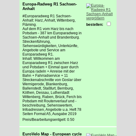
Europa-Radweg R1 Sachsen-
Anhalt
#Europaradweg R1 Sachsen-
vergrößern
Anhalt: Harz, Anhalt, Wittenberg,
Fläming.
bestellen:
Auf dem R1 vom Harz bis nach
Potsdam - 387 km Europaradweg in
Sachsen-Anhalt und Brandenburg.
Streckenführung,
Sehenswürdigkeiten, Unterkünfte,
Angebote und Service am
Europaradweg R1.
Inhalt: Willkommen am
Europaradweg R1 zwischen Harz
und Potsdam + Einmal quer durch
Europa radeln + Anreise mit der
Bahn + Fahrradservice + 11
Streckenabschnitte von Goslar über
Wernigerode, Blankenburg,
Ballenstedt, Staßfurt, Bernburg,
Köthen, Dessau, Lutherstadt
Wittenberg, Raben, Brück, Ferch bis
Potsdam mit Routenverlauf und -
beschreibung, Sehenswertem,
Infoadressen, Angebote u.a. Heft 78
Seiten Format A5, Ausgabe 2019
Preis/Bearbeitungsentgelt: 0.50
EuroVelo Map - European cycle