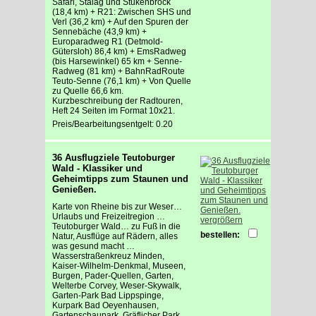
Safari, Stalag und Stukenbrock
(18,4 km) + R21: Zwischen SHS und
Verl (36,2 km) + Auf den Spuren der
Sennebäche (43,9 km) +
Europaradweg R1 (Detmold-
Gütersloh) 86,4 km) + EmsRadweg
(bis Harsewinkel) 65 km + Senne-
Radweg (81 km) + BahnRadRoute
Teuto-Senne (76,1 km) + Von Quelle
zu Quelle 66,6 km.
Kurzbeschreibung der Radtouren,
Heft 24 Seiten im Format 10x21.
Preis/Bearbeitungsentgelt: 0.20
36 Ausflugziele Teutoburger
Wald - Klassiker und
Geheimtipps zum Staunen und
Genießen.
Karte von Rheine bis zur Weser…
Urlaubs und Freizeitregion …
vergrößern
Teutoburger Wald… zu Fuß in die
bestellen:
Natur, Ausflüge auf Rädern, alles
was gesund macht …
Wasserstraßenkreuz Minden,
Kaiser-Wilhelm-Denkmal, Museen,
Burgen, Pader-Quellen, Garten,
Welterbe Corvey, Weser-Skywalk,
Garten-Park Bad Lippspinge,
Kurpark Bad Oeyenhausen,
Gartenschaupark, Gräflicher Park,