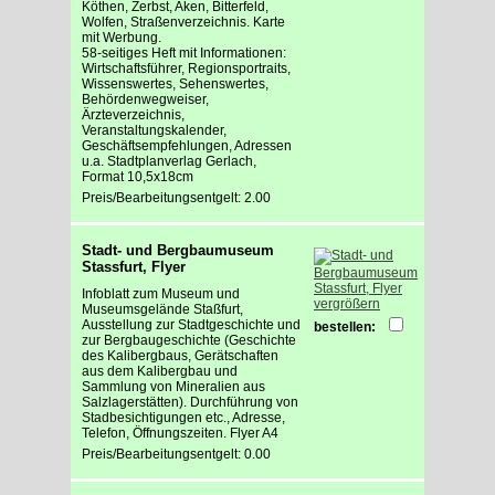
Köthen, Zerbst, Aken, Bitterfeld,
Wolfen, Straßenverzeichnis. Karte
mit Werbung.
58-seitiges Heft mit Informationen:
Wirtschaftsführer, Regionsportraits,
Wissenswertes, Sehenswertes,
Behördenwegweiser,
Ärzteverzeichnis,
Veranstaltungskalender,
Geschäftsempfehlungen, Adressen
u.a. Stadtplanverlag Gerlach,
Format 10,5x18cm
Preis/Bearbeitungsentgelt: 2.00
Stadt- und Bergbaumuseum
Stassfurt, Flyer
Infoblatt zum Museum und
vergrößern
Museumsgelände Staßfurt,
Ausstellung zur Stadtgeschichte und
bestellen:
zur Bergbaugeschichte (Geschichte
des Kalibergbaus, Gerätschaften
aus dem Kalibergbau und
Sammlung von Mineralien aus
Salzlagerstätten). Durchführung von
Stadbesichtigungen etc., Adresse,
Telefon, Öffnungszeiten. Flyer A4
Preis/Bearbeitungsentgelt: 0.00