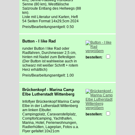
Senne (80 km), Westfälische
Salzroute Entlang des Hellwegs (88
km).
Liste mit Literatur und Karten, Heft
54 Seiten Format 14x29,5cm 2024
Preis/Bearbeitungsentgelt: 0.50
Button - I like Rad
runder Button I like Rad oder
vergrößern
Radfahren, Durchmesser 2,5 cm,
hinten mit Nadel zum Befestigen
bestellen:
(Der Button ist wahlweise auch in
schwarz mit weißer Schrift + rotem
Herz erhältlich)
Preis/Bearbeitungsentgelt: 1.00
Brückenkopf - Marina Camp
Elbe Lutherstadt Wittenberg
Infoflyer Brückenkopf Marina Camp
Elbe in der Lutherstadt Wittenberg
vergrößern
am linken Elbufer.
Campingplatz, Caravanstellplatz,
bestellen:
Compfortcamping, Yachthafen,
Marina, Hotel, Ferienwohnungen,
Radlerhütten, Lageplan, Fotos u.a.
Flyer gefaltet 10x21cm