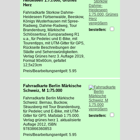
Heideseen 1:75.000, Grünes
Herz
Fahrradkarte Storkow Dahme-
Heideseen Fürtsenwalde, Beeskow,
Königs Wusterhausen mit Spree-
vergrößern
Radweg, Dahme-Radweg, Tour
bestellen:
Brandenburg, Märkische
Schlössertour, Europaradweg R1
u.a., für Pedelec und E-Bike, mit
Tourentipps, mit UTM-Gitter für GPS,
Rückseite Beschreibungen der
Städte und Sehenswürdigkeiten.
Verlag Grünes herz 3. Auflage 2019,
Format 90x60cm, gefaltet
12,5x23cm
Preis/Bearbeitungsentgelt: 5.95
Fahrradkarte Berlin Märkische
Schweiz, M 1:75.000
Fahrradkarte Berlin Märkische
Schweiz. Bernau, Buckow,
Strausberg mit Tour Brandenburg,
vergrößern
für Pedelec und E-Bike, mit UTM-
Gitter für GPS. Maßstab 1:75.000.
bestellen:
Verlag grünes herz 1. aktualisierte
Auflage 2012, ISBN
9783866360853
Preis/Bearbeitungsentgelt: 5.95