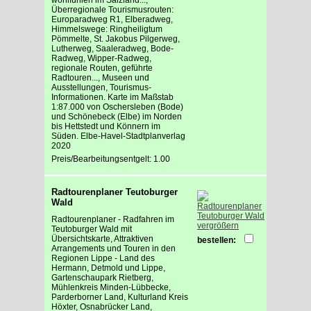
Überregionale Tourismusrouten:
Europaradweg R1, Elberadweg,
Himmelswege: Ringheiligtum
Pömmelte, St. Jakobus Pilgerweg,
Lutherweg, Saaleradweg, Bode-
Radweg, Wipper-Radweg,
regionale Routen, geführte
Radtouren..., Museen und
Ausstellungen, Tourismus-
Informationen. Karte im Maßstab
1:87.000 von Oschersleben (Bode)
und Schönebeck (Elbe) im Norden
bis Hettstedt und Könnern im
Süden. Elbe-Havel-Stadtplanverlag
2020
Preis/Bearbeitungsentgelt: 1.00
Radtourenplaner Teutoburger
Wald
Radtourenplaner - Radfahren im
vergrößern
Teutoburger Wald mit
Übersichtskarte, Attraktiven
bestellen:
Arrangements und Touren in den
Regionen Lippe - Land des
Hermann, Detmold und Lippe,
Gartenschaupark Rietberg,
Mühlenkreis Minden-Lübbecke,
Parderborner Land, Kulturland Kreis
Höxter, Osnabrücker Land,