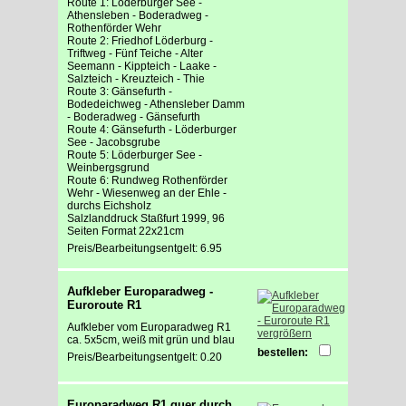
Route 1: Löderburger See -
Athensleben - Boderadweg -
Rothenförder Wehr
Route 2: Friedhof Löderburg -
Triftweg - Fünf Teiche - Alter
Seemann - Kippteich - Laake -
Salzteich - Kreuzteich - Thie
Route 3: Gänsefurth -
Bodedeichweg - Athensleber Damm
- Boderadweg - Gänsefurth
Route 4: Gänsefurth - Löderburger
See - Jacobsgrube
Route 5: Löderburger See -
Weinbergsgrund
Route 6: Rundweg Rothenförder
Wehr - Wiesenweg an der Ehle -
durchs Eichsholz
Salzlanddruck Staßfurt 1999, 96
Seiten Format 22x21cm
Preis/Bearbeitungsentgelt: 6.95
Aufkleber Europaradweg -
Euroroute R1
Aufkleber vom Europaradweg R1
vergrößern
ca. 5x5cm, weiß mit grün und blau
bestellen:
Preis/Bearbeitungsentgelt: 0.20
Europaradweg R1 quer durch