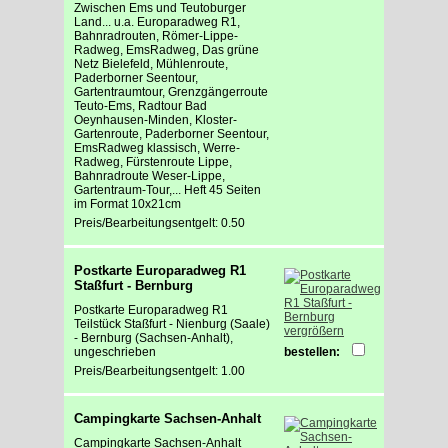
Zwischen Ems und Teutoburger
Land... u.a. Europaradweg R1,
Bahnradrouten, Römer-Lippe-
Radweg, EmsRadweg, Das grüne
Netz Bielefeld, Mühlenroute,
Paderborner Seentour,
Gartentraumtour, Grenzgängerroute
Teuto-Ems, Radtour Bad
Oeynhausen-Minden, Kloster-
Gartenroute, Paderborner Seentour,
EmsRadweg klassisch, Werre-
Radweg, Fürstenroute Lippe,
Bahnradroute Weser-Lippe,
Gartentraum-Tour,... Heft 45 Seiten
im Format 10x21cm
Preis/Bearbeitungsentgelt: 0.50
Postkarte Europaradweg R1
Staßfurt - Bernburg
Postkarte Europaradweg R1
Teilstück Staßfurt - Nienburg (Saale)
vergrößern
- Bernburg (Sachsen-Anhalt),
ungeschrieben
bestellen:
Preis/Bearbeitungsentgelt: 1.00
Campingkarte Sachsen-Anhalt
Campingkarte Sachsen-Anhalt