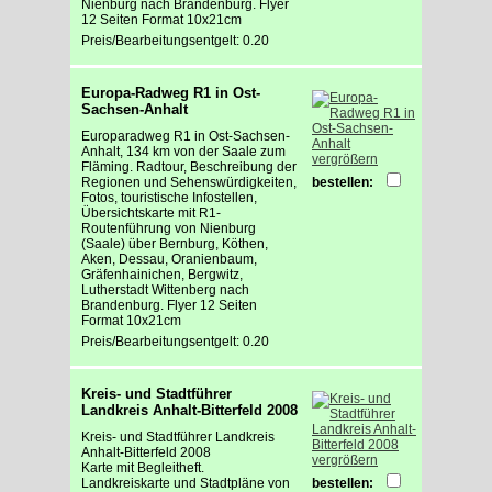
Nienburg nach Brandenburg. Flyer
12 Seiten Format 10x21cm
Preis/Bearbeitungsentgelt: 0.20
Europa-Radweg R1 in Ost-
Sachsen-Anhalt
Europaradweg R1 in Ost-Sachsen-
Anhalt, 134 km von der Saale zum
vergrößern
Fläming. Radtour, Beschreibung der
Regionen und Sehenswürdigkeiten,
bestellen:
Fotos, touristische Infostellen,
Übersichtskarte mit R1-
Routenführung von Nienburg
(Saale) über Bernburg, Köthen,
Aken, Dessau, Oranienbaum,
Gräfenhainichen, Bergwitz,
Lutherstadt Wittenberg nach
Brandenburg. Flyer 12 Seiten
Format 10x21cm
Preis/Bearbeitungsentgelt: 0.20
Kreis- und Stadtführer
Landkreis Anhalt-Bitterfeld 2008
Kreis- und Stadtführer Landkreis
Anhalt-Bitterfeld 2008
vergrößern
Karte mit Begleitheft.
Landkreiskarte und Stadtpläne von
bestellen: