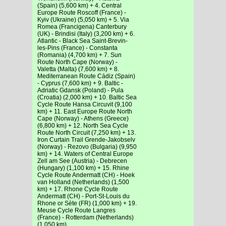
(Spain) (5,600 km) + 4. Central
Europe Route Roscoff (France) -
Kyiv (Ukraine) (5,050 km) + 5. Via
Romea (Francigena) Canterbury
(UK) - Brindisi (Italy) (3,200 km) + 6.
Atlantic - Black Sea Saint-Brevin-
les-Pins (France) - Constanta
(Romania) (4,700 km) + 7. Sun
Route North Cape (Norway) -
Valetta (Malta) (7,600 km) + 8.
Mediterranean Route Cádiz (Spain)
- Cyprus (7,600 km) + 9. Baltic -
Adriatic Gdansk (Poland) - Pula
(Croatia) (2,000 km) + 10. Baltic Sea
Cycle Route Hansa Circuvit (9,100
km) + 11. East Europe Route North
Cape (Norway) - Athens (Greece)
(6,800 km) + 12. North Sea Cycle
Route North Circuit (7,250 km) + 13.
Iron Curtain Trail Grende-Jakobselv
(Norway) - Rezovo (Bulgaria) (9,950
km) + 14. Waters of Central Europe
Zell am See (Austria) - Debrecen
(Hungary) (1,100 km) + 15. Rhine
Cycle Route Andermatt (CH) - Hoek
van Holland (Netherlands) (1,500
km) + 17. Rhone Cycle Route
Andermatt (CH) - Port-St-Louis du
Rhone or Sète (FR) (1,000 km) + 19.
Meuse Cycle Route Langres
(France) - Rotterdam (Netherlands)
(1,050 km)