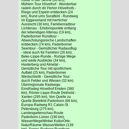
Mühlen-Tour Hövelhof - Wunderbar
radeln durch dir Perlen Hövelhofs -
Riege und Espeln entdecken (24
km), Rund ums Soratfeld - Rundweg
im Eggevorland mit herrlicher
Aussischt (30 km), Familienradtour
Lichtenau - Erlebnispunkte entlang
der lebendigen Altenau (19 km),
Paderborner Rundtour -
Abwechslungsreiche Landschaften
entdecken (74 km), Paderborner
Seentour - Gemütlicher Radausflug
- ideal auch für Familien (26 km),
Beke-Lippe-Runde - Ruhige Wege
und weite Ausblicke (34 km),
Haxterberg und Almetal -
Gemütliche Tour mit sportlichem
Auftakt (25 km), Paderborner
Westschleife - Gemütliche Tour
durch Felder und Wiesen (32 km).
Überregionale Radwege:
EmsRadeg Hövelhof Emden (380
km), Römer-Lippe-Route Detmold -
Xanten (295 km), Von Quelle zu
Quelle Bielefeld-Paderborn (66 km),
Europa-Radweg R1 Calais-St.
Petersburg (275 km),
Landesgartenschau-Route
Paderborn-Lünen (190 km),
WasserWegeWinkel KulturOrte-
NaturRäume-WasserWelten (139
km), Senne-Radweg Rundkurs