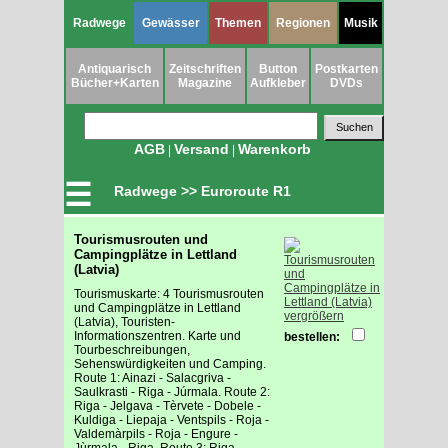
Radwege
Gewässer
Themen
Regionen
Musik
Antiquarisch
Zeitschriften
Button
Postkarten
Bücher+Karten
Magazine
Aufkleber
DVDs
AGB
Versand
Warenkorb
|
|
☰
Radwege >> Euroroute R1
Tourismusrouten und
Campingplätze in Lettland
(Latvia)
Tourismuskarte: 4 Tourismusrouten
und Campingplätze in Lettland
vergrößern
(Latvia), Touristen-
Informationszentren. Karte und
bestellen:
Tourbeschreibungen,
Sehenswürdigkeiten und Camping.
Route 1: Ainazi - Salacgriva -
Saulkrasti - Riga - Júrmala. Route 2:
Riga - Jelgava - Tèrvete - Dobele -
Kuldiga - Liepaja - Ventspils - Roja -
Valdemàrpils - Roja - Engure -
Jùrmala - Riga. Route 3: Riga -