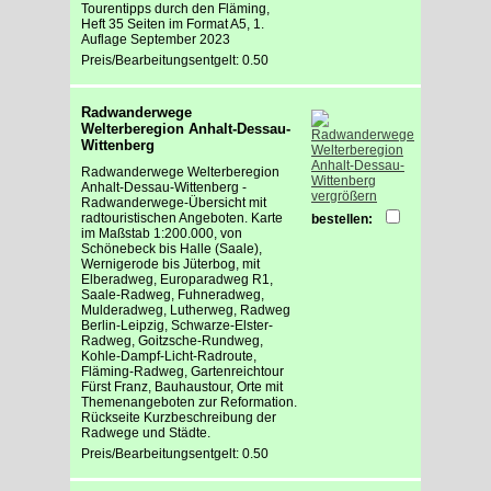
Tourentipps durch den Fläming,
Heft 35 Seiten im Format A5, 1.
Auflage September 2023
Preis/Bearbeitungsentgelt: 0.50
Radwanderwege
Welterberegion Anhalt-Dessau-
Wittenberg
Radwanderwege Welterberegion
Anhalt-Dessau-Wittenberg -
vergrößern
Radwanderwege-Übersicht mit
radtouristischen Angeboten. Karte
bestellen:
im Maßstab 1:200.000, von
Schönebeck bis Halle (Saale),
Wernigerode bis Jüterbog, mit
Elberadweg, Europaradweg R1,
Saale-Radweg, Fuhneradweg,
Mulderadweg, Lutherweg, Radweg
Berlin-Leipzig, Schwarze-Elster-
Radweg, Goitzsche-Rundweg,
Kohle-Dampf-Licht-Radroute,
Fläming-Radweg, Gartenreichtour
Fürst Franz, Bauhaustour, Orte mit
Themenangeboten zur Reformation.
Rückseite Kurzbeschreibung der
Radwege und Städte.
Preis/Bearbeitungsentgelt: 0.50