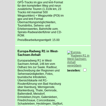
GPS-Tracks im gpx und kml-Format
für den kompletten Weg und neun
zusätzliche Touren (1.310k km, 23
Tracks mit maximal 500
Wegpunkten) + Wegpunkte (POI) im
gpx und kml-Format
Übernachtungsmöglichkeiten,
Touristinfos, Sehens- und
Erlebenswertes, Bahnhöfe uvm.
Spiralo-Radwanderführer und CD-
ROM.
Preis/Bearbeitungsentgelt: 15.00
Europa-Radweg R1 in West-
Sachsen-Anhalt
Europaradweg R1 in West-
Sachsen-Anhalt, 146 km vom
vergrößern
Ostharz bis zur Saale. Radtour,
Beschreibung der Regionen und
bestellen:
Sehenswürdigkeiten, Fotos,
touristische Infostellen,
Übersichtskarte mit R1-
Routenführung von Bad Harzburg
über Ilsenburg, Wernigerode,
Blankenburg, Thale, Gernrode,
Ballenstedt, Meisdorf,
Ermsleben,Hoym, Gatersleben,
Friedrichsaue, Concordiasee,
Schadeleben, Hecklingen, Staßfurt,