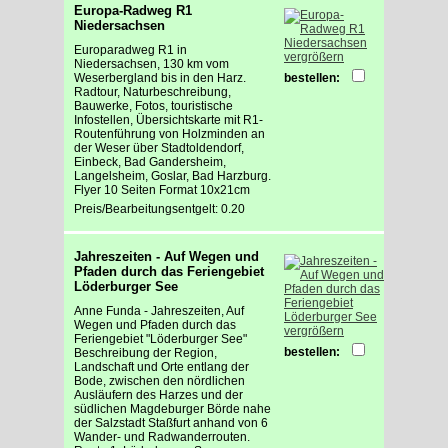
Europa-Radweg R1
Niedersachsen
Europaradweg R1 in
vergrößern
Niedersachsen, 130 km vom
Weserbergland bis in den Harz.
bestellen:
Radtour, Naturbeschreibung,
Bauwerke, Fotos, touristische
Infostellen, Übersichtskarte mit R1-
Routenführung von Holzminden an
der Weser über Stadtoldendorf,
Einbeck, Bad Gandersheim,
Langelsheim, Goslar, Bad Harzburg.
Flyer 10 Seiten Format 10x21cm
Preis/Bearbeitungsentgelt: 0.20
Jahreszeiten - Auf Wegen und
Pfaden durch das Feriengebiet
Löderburger See
Anne Funda - Jahreszeiten, Auf
Wegen und Pfaden durch das
vergrößern
Feriengebiet "Löderburger See"
bestellen:
Beschreibung der Region,
Landschaft und Orte entlang der
Bode, zwischen den nördlichen
Ausläufern des Harzes und der
südlichen Magdeburger Börde nahe
der Salzstadt Staßfurt anhand von 6
Wander- und Radwanderrouten.