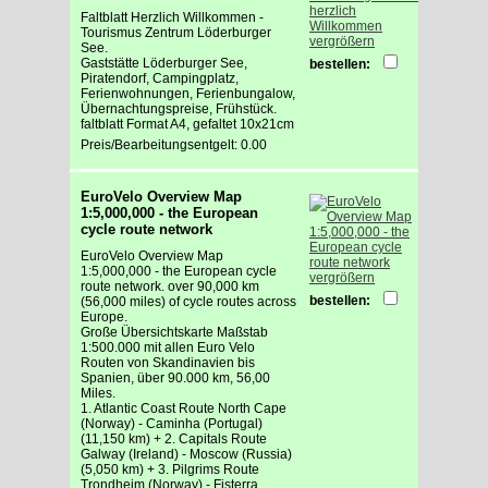
Faltblatt Herzlich Willkommen -
Tourismus Zentrum Löderburger
vergrößern
See.
Gaststätte Löderburger See,
bestellen:
Piratendorf, Campingplatz,
Ferienwohnungen, Ferienbungalow,
Übernachtungspreise, Frühstück.
faltblatt Format A4, gefaltet 10x21cm
Preis/Bearbeitungsentgelt: 0.00
EuroVelo Overview Map
1:5,000,000 - the European
cycle route network
EuroVelo Overview Map
1:5,000,000 - the European cycle
vergrößern
route network. over 90,000 km
bestellen:
(56,000 miles) of cycle routes across
Europe.
Große Übersichtskarte Maßstab
1:500.000 mit allen Euro Velo
Routen von Skandinavien bis
Spanien, über 90.000 km, 56,00
Miles.
1. Atlantic Coast Route North Cape
(Norway) - Caminha (Portugal)
(11,150 km) + 2. Capitals Route
Galway (Ireland) - Moscow (Russia)
(5,050 km) + 3. Pilgrims Route
Trondheim (Norway) - Fisterra