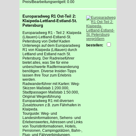
Preis/Bearbeitungsentgelt: 0.00
Europaradweg R1 Ost-Teil 2:
Klaipeda-Lettland-Estland-St.
Petersburg
Europaradweg R1 - Teil 2: Klaipeda
(Litauen)-Lettland-Estland-St.
vergrößern
Petersburg von Detlef Kaden
bestellen:
Unterwegs auf dem Europaradweg
R1 von Klaipeda (Littauen) durch
Lettland und Estland nach St.
Petersburg. Der Radreiseführer
bietet alles, was Sie für eine
unbeschwerte Radfernwanderung
benötigen. Diverse Insider-Tipps
lassen Ihre Tour zum Erlebnis
werden.
Radwanderführer mit Karten: Weg-
Skizzen Maßstab 1:200.000,
Stadtpassagen Maßstab 1:50.000,
Original Wegesführung
Europaradweg R1 mit diversen
Zusatztouren z.B. zum Fährhafen in
Klaipeda.
Tourguide: Weg- und
Landesinformationen, Sehens- und
Erlebenswertes, Adressen und Links
von Touristinformationen, Hotels,
Pensionen, Campingplätzen, Bahn-,
Flug- und Fährverbindungen.