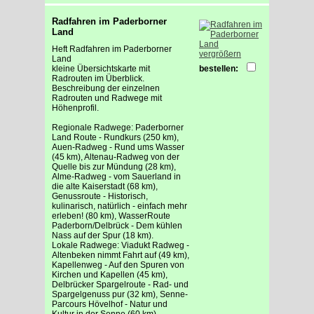
Radfahren im Paderborner
Land
Heft Radfahren im Paderborner
vergrößern
Land
kleine Übersichtskarte mit
bestellen:
Radrouten im Überblick.
Beschreibung der einzelnen
Radrouten und Radwege mit
Höhenprofil.
Regionale Radwege: Paderborner
Land Route - Rundkurs (250 km),
Auen-Radweg - Rund ums Wasser
(45 km), Altenau-Radweg von der
Quelle bis zur Mündung (28 km),
Alme-Radweg - vom Sauerland in
die alte Kaiserstadt (68 km),
Genussroute - Historisch,
kulinarisch, natürlich - einfach mehr
erleben! (80 km), WasserRoute
Paderborn/Delbrück - Dem kühlen
Nass auf der Spur (18 km).
Lokale Radwege: Viadukt Radweg -
Altenbeken nimmt Fahrt auf (49 km),
Kapellenweg - Auf den Spuren von
Kirchen und Kapellen (45 km),
Delbrücker Spargelroute - Rad- und
Spargelgenuss pur (32 km), Senne-
Parcours Hövelhof - Natur und
Kultur in der Senne (60 km),