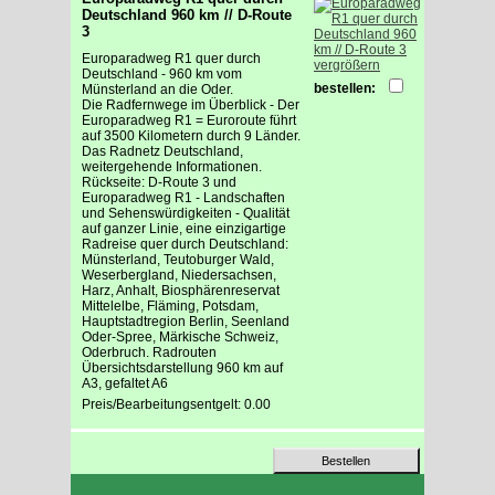
Deutschland 960 km // D-Route
3
Europaradweg R1 quer durch
vergrößern
Deutschland - 960 km vom
bestellen:
Münsterland an die Oder.
Die Radfernwege im Überblick - Der
Europaradweg R1 = Euroroute führt
auf 3500 Kilometern durch 9 Länder.
Das Radnetz Deutschland,
weitergehende Informationen.
Rückseite: D-Route 3 und
Europaradweg R1 - Landschaften
und Sehenswürdigkeiten - Qualität
auf ganzer Linie, eine einzigartige
Radreise quer durch Deutschland:
Münsterland, Teutoburger Wald,
Weserbergland, Niedersachsen,
Harz, Anhalt, Biosphärenreservat
Mittelelbe, Fläming, Potsdam,
Hauptstadtregion Berlin, Seenland
Oder-Spree, Märkische Schweiz,
Oderbruch. Radrouten
Übersichtsdarstellung 960 km auf
A3, gefaltet A6
Preis/Bearbeitungsentgelt: 0.00