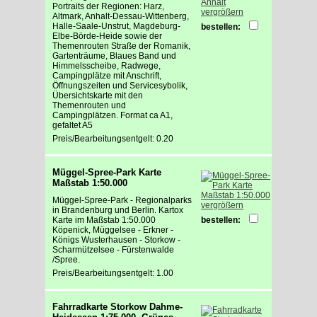
Portraits der Regionen: Harz,
vergrößern
Altmark, Anhalt-Dessau-Wittenberg,
Halle-Saale-Unstrut, Magdeburg-
bestellen:
Elbe-Börde-Heide sowie der
Themenrouten Straße der Romanik,
Gartenträume, Blaues Band und
Himmelsscheibe, Radwege,
Campingplätze mit Anschrift,
Öffnungszeiten und Servicesybolik,
Übersichtskarte mit den
Themenrouten und
Campingplätzen. Format ca A1,
gefaltet A5
Preis/Bearbeitungsentgelt: 0.20
Müggel-Spree-Park Karte
Maßstab 1:50.000
Müggel-Spree-Park - Regionalparks
vergrößern
in Brandenburg und Berlin. Kartox
Karte im Maßstab 1:50.000
bestellen:
Köpenick, Müggelsee - Erkner -
Königs Wusterhausen - Storkow -
Scharmützelsee - Fürstenwalde
/Spree.
Preis/Bearbeitungsentgelt: 1.00
Fahrradkarte Storkow Dahme-