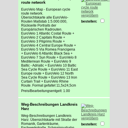
route network
EuroVelo Map - European cycle
route network.
vergrößern
Übersichtskarte alle EuroVelo-
Routen Maßstab 1:5.000.000,
bestellen:
Rückseite Portraits der
Europärischen Radrouten.
EuroVelo 1 Atlantic Costal Route +
EuroVelo 2 Capitals Route +
EuroVelo 3 Pilgrims Route +
EuroVelo 4 Central Europe Route +
EuroVelo 5 Via Romea Francigena
+ EuroVelo 6 Atlantic Black Sea +
EuroVelo 7 Sun Route + EuroVelo 8
Mediterrean Route + EuroVelo 9
Baltic - Adriatic + EuroVelo 10 Baltic
Sea Cycle Route + EuroVelo 11 East
Europe route + EuroVelo 12 North
Sea Cycle Route + EuroVelo 13 Iron
Curtain Trail + EuroVelo Rhine
Route. Format gefaltet 11,5x24,5cm
Preis/Bearbeitungsentgelt: 1.00
Weg-Beschreibungen Landkreis
Harz
Weg-Beschreibungen Landkreis
vergrößern
Harz. Übersichtskarte mit Straße der
Romanik, Gartenträume,
bestellen:
Fachwerkstraße, Schmalspurbahn,