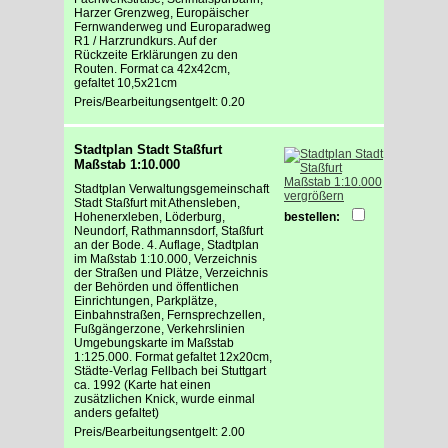
Harzer Grenzweg, Europäischer
Fernwanderweg und Europaradweg
R1 / Harzrundkurs. Auf der
Rückzeite Erklärungen zu den
Routen. Format ca 42x42cm,
gefaltet 10,5x21cm
Preis/Bearbeitungsentgelt: 0.20
Stadtplan Stadt Staßfurt
Maßstab 1:10.000
Stadtplan Verwaltungsgemeinschaft
vergrößern
Stadt Staßfurt mit Athensleben,
Hohenerxleben, Löderburg,
bestellen:
Neundorf, Rathmannsdorf, Staßfurt
an der Bode. 4. Auflage, Stadtplan
im Maßstab 1:10.000, Verzeichnis
der Straßen und Plätze, Verzeichnis
der Behörden und öffentlichen
Einrichtungen, Parkplätze,
Einbahnstraßen, Fernsprechzellen,
Fußgängerzone, Verkehrslinien
Umgebungskarte im Maßstab
1:125.000. Format gefaltet 12x20cm,
Städte-Verlag Fellbach bei Stuttgart
ca. 1992 (Karte hat einen
zusätzlichen Knick, wurde einmal
anders gefaltet)
Preis/Bearbeitungsentgelt: 2.00