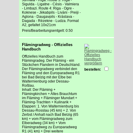
Sigulda - Ligatne - Césis - Valmiera
- Limbazi. Route 4: Riga - Ogre -
Koknese - Jèkabpils - Livàni - Preiji -
Aglona - Daugavpils - Kràslava -
Dagada - Rèzekne - Ludza. Format
A2, gefaltet 10x21cm
Preis/Bearbeitungsentgelt: 0.50
Flämingradweg - Offizielles
Handbuch
Offizielles Handbuch zum
Flämingradeg. Der Fläming - ein
vergrößern
Stückchen Flandern in Deutschland.
Der Flämingradweg verbindet den
bestellen:
Fläming und den Europaradweg R1
bei Bad Belzig mit der Elbe bei
Walternienburg oder Dessau-
Roßlau.
Inhalt: Der Fläming +
Flämingkirchen + Altes Brauchtum
im Fläming + Fläminger Mundart +
Fläming-Trachten + Kulinarik +
Etappen: 1. Von Walternienburg bis
Dessau-Rosslau (45 km) + 2. Von
Zerbst / Anhalt nach Bad Belzig (65
km) + vom Flämingradweg zum
Elberadweg (34 km) + Vom
Flämingradweg zu Europaradweg
R1 (41 km) + Drei weitere