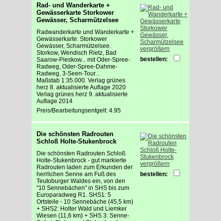
Rad- und Wanderkarte +
Gewässerkarte Storkower
Gewässer, Scharmützelsee
Radwanderkarte und Wanderkarte +
Gewässerkarte: Storkower
Gewässer, Scharmützelsee.
vergrößern
Storkow, Wendisch Rietz, Bad
bestellen:
Saarow-Pieskow... mit Oder-Spree-
Radweg, Oder-Spree-Dahme-
Radweg, 3-Seen-Tour...
Maßstab 1:35.000. Verlag grünes
herz 8. aktualisierte Auflage 2020
Verlag grünes herz 9. aktualisierte
Auflage 2014
Preis/Bearbeitungsentgelt: 4.95
Die schönsten Radrouten
Schloß Holte-Stukenbrock
Die schönsten Radrouten Schloß
Holte-Stukenbrock - gut markierte
vergrößern
Radrouten laden zum Erkunden der
herrlichen Senne am Fuß des
bestellen:
Teutoburger Waldes ein, von den
"10 Sennebächen" in SHS bis zum
Europaradweg R1. SHS1: 5
Ortsteile - 10 Sennebäche (45,5 km)
+ SHS2: Holter Wald und Liemker
Wiesen (11,6 km) + SHS 3: Senne-