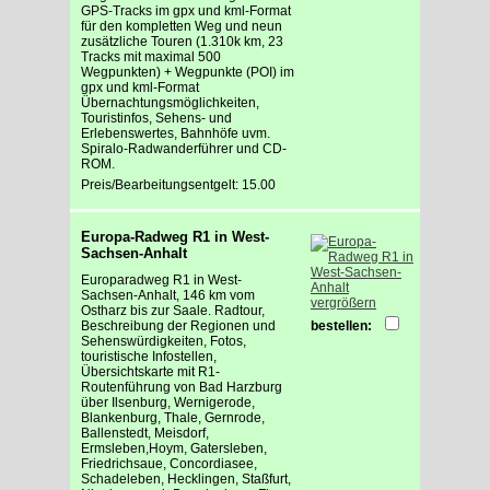
GPS-Tracks im gpx und kml-Format
für den kompletten Weg und neun
zusätzliche Touren (1.310k km, 23
Tracks mit maximal 500
Wegpunkten) + Wegpunkte (POI) im
gpx und kml-Format
Übernachtungsmöglichkeiten,
Touristinfos, Sehens- und
Erlebenswertes, Bahnhöfe uvm.
Spiralo-Radwanderführer und CD-
ROM.
Preis/Bearbeitungsentgelt: 15.00
Europa-Radweg R1 in West-
Sachsen-Anhalt
Europaradweg R1 in West-
Sachsen-Anhalt, 146 km vom
vergrößern
Ostharz bis zur Saale. Radtour,
Beschreibung der Regionen und
bestellen:
Sehenswürdigkeiten, Fotos,
touristische Infostellen,
Übersichtskarte mit R1-
Routenführung von Bad Harzburg
über Ilsenburg, Wernigerode,
Blankenburg, Thale, Gernrode,
Ballenstedt, Meisdorf,
Ermsleben,Hoym, Gatersleben,
Friedrichsaue, Concordiasee,
Schadeleben, Hecklingen, Staßfurt,