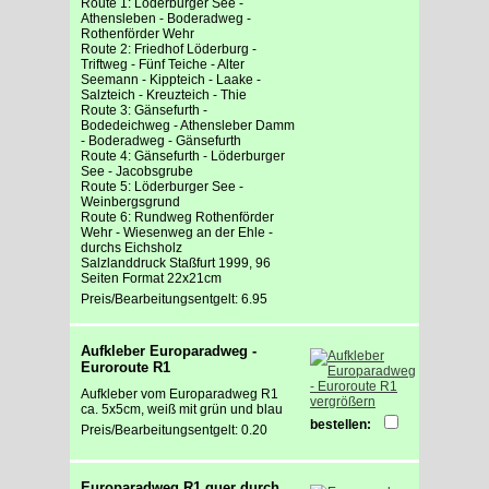
Route 1: Löderburger See -
Athensleben - Boderadweg -
Rothenförder Wehr
Route 2: Friedhof Löderburg -
Triftweg - Fünf Teiche - Alter
Seemann - Kippteich - Laake -
Salzteich - Kreuzteich - Thie
Route 3: Gänsefurth -
Bodedeichweg - Athensleber Damm
- Boderadweg - Gänsefurth
Route 4: Gänsefurth - Löderburger
See - Jacobsgrube
Route 5: Löderburger See -
Weinbergsgrund
Route 6: Rundweg Rothenförder
Wehr - Wiesenweg an der Ehle -
durchs Eichsholz
Salzlanddruck Staßfurt 1999, 96
Seiten Format 22x21cm
Preis/Bearbeitungsentgelt: 6.95
Aufkleber Europaradweg -
Euroroute R1
Aufkleber vom Europaradweg R1
vergrößern
ca. 5x5cm, weiß mit grün und blau
bestellen:
Preis/Bearbeitungsentgelt: 0.20
Europaradweg R1 quer durch