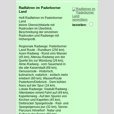
Radfahren im Paderborner
Land
Heft Radfahren im Paderborner
vergrößern
Land
kleine Übersichtskarte mit
bestellen:
Radrouten im Überblick.
Beschreibung der einzelnen
Radrouten und Radwege mit
Höhenprofil.
Regionale Radwege: Paderborner
Land Route - Rundkurs (250 km),
Auen-Radweg - Rund ums Wasser
(45 km), Altenau-Radweg von der
Quelle bis zur Mündung (28 km),
Alme-Radweg - vom Sauerland in
die alte Kaiserstadt (68 km),
Genussroute - Historisch,
kulinarisch, natürlich - einfach mehr
erleben! (80 km), WasserRoute
Paderborn/Delbrück - Dem kühlen
Nass auf der Spur (18 km).
Lokale Radwege: Viadukt Radweg -
Altenbeken nimmt Fahrt auf (49 km),
Kapellenweg - Auf den Spuren von
Kirchen und Kapellen (45 km),
Delbrücker Spargelroute - Rad- und
Spargelgenuss pur (32 km), Senne-
Parcours Hövelhof - Natur und
Kultur in der Senne (60 km),