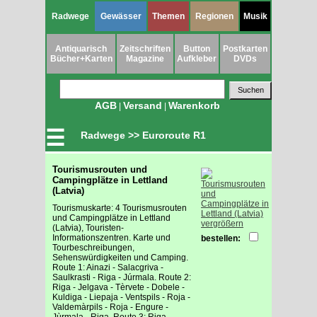
Radwege
Gewässer
Themen
Regionen
Musik
Antiquarisch
Zeitschriften
Button
Postkarten
Bücher+Karten
Magazine
Aufkleber
DVDs
AGB
Versand
Warenkorb
|
|
☰
Radwege >> Euroroute R1
Tourismusrouten und
Campingplätze in Lettland
(Latvia)
Tourismuskarte: 4 Tourismusrouten
und Campingplätze in Lettland
vergrößern
(Latvia), Touristen-
Informationszentren. Karte und
bestellen:
Tourbeschreibungen,
Sehenswürdigkeiten und Camping.
Route 1: Ainazi - Salacgriva -
Saulkrasti - Riga - Júrmala. Route 2:
Riga - Jelgava - Tèrvete - Dobele -
Kuldiga - Liepaja - Ventspils - Roja -
Valdemàrpils - Roja - Engure -
Jùrmala - Riga. Route 3: Riga -