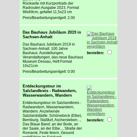
Rückseite mit Kurzportraits der
Radrouten Ausgabe 2023, Format
98x69cm, gefaltet 11,5x23 cm
Preis/Bearbeitungsentgelt: 2.00
Das Bauhaus Jubiläum 2019 in
Sachsen-Anhalt
Das Bauhaus Jubiläum 2019 in
vergrößern
Sachsen-Anhalt. 100 Jahre
Bauhaus. Ausstellungen,
bestellen:
Veranstaltungen, das neue Bauhaus
Museum Dessau, Heft Format
10x21cm
Preis/Bearbeitungsentgelt: 0.00
Entdeckungstour im
Salzlandkreis - Radwandern,
Wasserwandern, Wandern
Entdeckungstour im Salzlandkreis -
Radwandern, Wasserwandern,
Wandern. Anziehende
vergrößern
Salzlandstädte: Schönebeck (Elbe),
Bernburg, Staßfurt, Aschersleben...,
bestellen:
Das Blaue Band: an der Bode, an
der Saale, an der Elbe..., Straße der
Romanik, Feste feiern, Gesund
wohlfühlen im Salzland...,