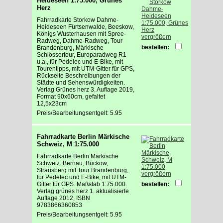
Heideseen 1:75.000, Grünes
Herz
Fahrradkarte Storkow Dahme-
Heideseen Fürtsenwalde, Beeskow,
Königs Wusterhausen mit Spree-
vergrößern
Radweg, Dahme-Radweg, Tour
bestellen:
Brandenburg, Märkische
Schlössertour, Europaradweg R1
u.a., für Pedelec und E-Bike, mit
Tourentipps, mit UTM-Gitter für GPS,
Rückseite Beschreibungen der
Städte und Sehenswürdigkeiten.
Verlag Grünes herz 3. Auflage 2019,
Format 90x60cm, gefaltet
12,5x23cm
Preis/Bearbeitungsentgelt: 5.95
Fahrradkarte Berlin Märkische
Schweiz, M 1:75.000
Fahrradkarte Berlin Märkische
Schweiz. Bernau, Buckow,
Strausberg mit Tour Brandenburg,
vergrößern
für Pedelec und E-Bike, mit UTM-
Gitter für GPS. Maßstab 1:75.000.
bestellen:
Verlag grünes herz 1. aktualisierte
Auflage 2012, ISBN
9783866360853
Preis/Bearbeitungsentgelt: 5.95