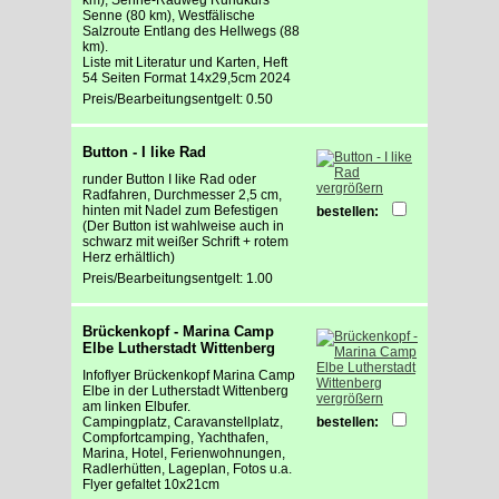
Senne (80 km), Westfälische
Salzroute Entlang des Hellwegs (88
km).
Liste mit Literatur und Karten, Heft
54 Seiten Format 14x29,5cm 2024
Preis/Bearbeitungsentgelt: 0.50
Button - I like Rad
runder Button I like Rad oder
vergrößern
Radfahren, Durchmesser 2,5 cm,
hinten mit Nadel zum Befestigen
bestellen:
(Der Button ist wahlweise auch in
schwarz mit weißer Schrift + rotem
Herz erhältlich)
Preis/Bearbeitungsentgelt: 1.00
Brückenkopf - Marina Camp
Elbe Lutherstadt Wittenberg
Infoflyer Brückenkopf Marina Camp
Elbe in der Lutherstadt Wittenberg
vergrößern
am linken Elbufer.
Campingplatz, Caravanstellplatz,
bestellen:
Compfortcamping, Yachthafen,
Marina, Hotel, Ferienwohnungen,
Radlerhütten, Lageplan, Fotos u.a.
Flyer gefaltet 10x21cm