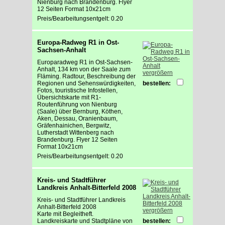
Nienburg nach Brandenburg. Flyer
12 Seiten Format 10x21cm
Preis/Bearbeitungsentgelt: 0.20
Europa-Radweg R1 in Ost-
Sachsen-Anhalt
Europaradweg R1 in Ost-Sachsen-
Anhalt, 134 km von der Saale zum
vergrößern
Fläming. Radtour, Beschreibung der
Regionen und Sehenswürdigkeiten,
bestellen:
Fotos, touristische Infostellen,
Übersichtskarte mit R1-
Routenführung von Nienburg
(Saale) über Bernburg, Köthen,
Aken, Dessau, Oranienbaum,
Gräfenhainichen, Bergwitz,
Lutherstadt Wittenberg nach
Brandenburg. Flyer 12 Seiten
Format 10x21cm
Preis/Bearbeitungsentgelt: 0.20
Kreis- und Stadtführer
Landkreis Anhalt-Bitterfeld 2008
Kreis- und Stadtführer Landkreis
Anhalt-Bitterfeld 2008
vergrößern
Karte mit Begleitheft.
Landkreiskarte und Stadtpläne von
bestellen: