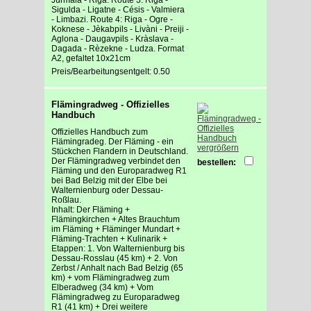
Sigulda - Ligatne - Césis - Valmiera
- Limbazi. Route 4: Riga - Ogre -
Koknese - Jèkabpils - Livàni - Preiji -
Aglona - Daugavpils - Kràslava -
Dagada - Rèzekne - Ludza. Format
A2, gefaltet 10x21cm
Preis/Bearbeitungsentgelt: 0.50
Flämingradweg - Offizielles
Handbuch
Offizielles Handbuch zum
Flämingradeg. Der Fläming - ein
vergrößern
Stückchen Flandern in Deutschland.
Der Flämingradweg verbindet den
bestellen:
Fläming und den Europaradweg R1
bei Bad Belzig mit der Elbe bei
Walternienburg oder Dessau-
Roßlau.
Inhalt: Der Fläming +
Flämingkirchen + Altes Brauchtum
im Fläming + Fläminger Mundart +
Fläming-Trachten + Kulinarik +
Etappen: 1. Von Walternienburg bis
Dessau-Rosslau (45 km) + 2. Von
Zerbst / Anhalt nach Bad Belzig (65
km) + vom Flämingradweg zum
Elberadweg (34 km) + Vom
Flämingradweg zu Europaradweg
R1 (41 km) + Drei weitere