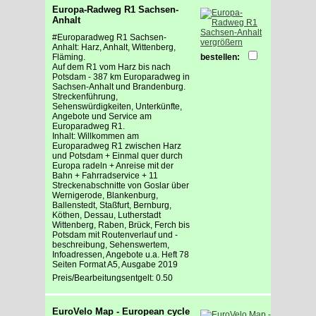
Europa-Radweg R1 Sachsen-
Anhalt
#Europaradweg R1 Sachsen-
vergrößern
Anhalt: Harz, Anhalt, Wittenberg,
Fläming.
bestellen:
Auf dem R1 vom Harz bis nach
Potsdam - 387 km Europaradweg in
Sachsen-Anhalt und Brandenburg.
Streckenführung,
Sehenswürdigkeiten, Unterkünfte,
Angebote und Service am
Europaradweg R1.
Inhalt: Willkommen am
Europaradweg R1 zwischen Harz
und Potsdam + Einmal quer durch
Europa radeln + Anreise mit der
Bahn + Fahrradservice + 11
Streckenabschnitte von Goslar über
Wernigerode, Blankenburg,
Ballenstedt, Staßfurt, Bernburg,
Köthen, Dessau, Lutherstadt
Wittenberg, Raben, Brück, Ferch bis
Potsdam mit Routenverlauf und -
beschreibung, Sehenswertem,
Infoadressen, Angebote u.a. Heft 78
Seiten Format A5, Ausgabe 2019
Preis/Bearbeitungsentgelt: 0.50
EuroVelo Map - European cycle