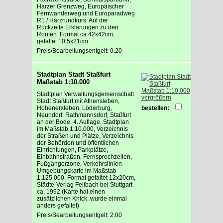
Harzer Grenzweg, Europäischer
Fernwanderweg und Europaradweg
R1 / Harzrundkurs. Auf der
Rückzeite Erklärungen zu den
Routen. Format ca 42x42cm,
gefaltet 10,5x21cm
Preis/Bearbeitungsentgelt: 0.20
Stadtplan Stadt Staßfurt
Maßstab 1:10.000
Stadtplan Verwaltungsgemeinschaft
vergrößern
Stadt Staßfurt mit Athensleben,
Hohenerxleben, Löderburg,
bestellen:
Neundorf, Rathmannsdorf, Staßfurt
an der Bode. 4. Auflage, Stadtplan
im Maßstab 1:10.000, Verzeichnis
der Straßen und Plätze, Verzeichnis
der Behörden und öffentlichen
Einrichtungen, Parkplätze,
Einbahnstraßen, Fernsprechzellen,
Fußgängerzone, Verkehrslinien
Umgebungskarte im Maßstab
1:125.000. Format gefaltet 12x20cm,
Städte-Verlag Fellbach bei Stuttgart
ca. 1992 (Karte hat einen
zusätzlichen Knick, wurde einmal
anders gefaltet)
Preis/Bearbeitungsentgelt: 2.00