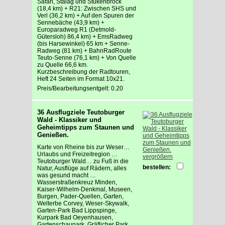
Safari, Stalag und Stukenbrock
(18,4 km) + R21: Zwischen SHS und
Verl (36,2 km) + Auf den Spuren der
Sennebäche (43,9 km) +
Europaradweg R1 (Detmold-
Gütersloh) 86,4 km) + EmsRadweg
(bis Harsewinkel) 65 km + Senne-
Radweg (81 km) + BahnRadRoute
Teuto-Senne (76,1 km) + Von Quelle
zu Quelle 66,6 km.
Kurzbeschreibung der Radtouren,
Heft 24 Seiten im Format 10x21.
Preis/Bearbeitungsentgelt: 0.20
36 Ausflugziele Teutoburger
Wald - Klassiker und
Geheimtipps zum Staunen und
Genießen.
Karte von Rheine bis zur Weser…
Urlaubs und Freizeitregion …
vergrößern
Teutoburger Wald… zu Fuß in die
bestellen:
Natur, Ausflüge auf Rädern, alles
was gesund macht …
Wasserstraßenkreuz Minden,
Kaiser-Wilhelm-Denkmal, Museen,
Burgen, Pader-Quellen, Garten,
Welterbe Corvey, Weser-Skywalk,
Garten-Park Bad Lippspinge,
Kurpark Bad Oeyenhausen,
Gartenschaupark, Gräflicher Park,