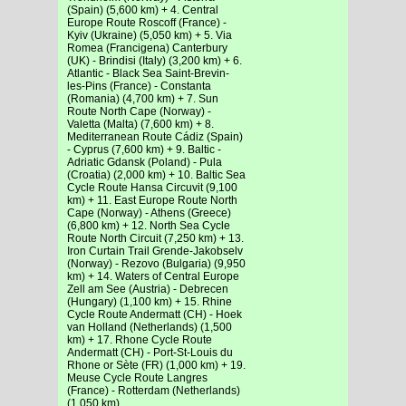
(Spain) (5,600 km) + 4. Central
Europe Route Roscoff (France) -
Kyiv (Ukraine) (5,050 km) + 5. Via
Romea (Francigena) Canterbury
(UK) - Brindisi (Italy) (3,200 km) + 6.
Atlantic - Black Sea Saint-Brevin-
les-Pins (France) - Constanta
(Romania) (4,700 km) + 7. Sun
Route North Cape (Norway) -
Valetta (Malta) (7,600 km) + 8.
Mediterranean Route Cádiz (Spain)
- Cyprus (7,600 km) + 9. Baltic -
Adriatic Gdansk (Poland) - Pula
(Croatia) (2,000 km) + 10. Baltic Sea
Cycle Route Hansa Circuvit (9,100
km) + 11. East Europe Route North
Cape (Norway) - Athens (Greece)
(6,800 km) + 12. North Sea Cycle
Route North Circuit (7,250 km) + 13.
Iron Curtain Trail Grende-Jakobselv
(Norway) - Rezovo (Bulgaria) (9,950
km) + 14. Waters of Central Europe
Zell am See (Austria) - Debrecen
(Hungary) (1,100 km) + 15. Rhine
Cycle Route Andermatt (CH) - Hoek
van Holland (Netherlands) (1,500
km) + 17. Rhone Cycle Route
Andermatt (CH) - Port-St-Louis du
Rhone or Sète (FR) (1,000 km) + 19.
Meuse Cycle Route Langres
(France) - Rotterdam (Netherlands)
(1,050 km)