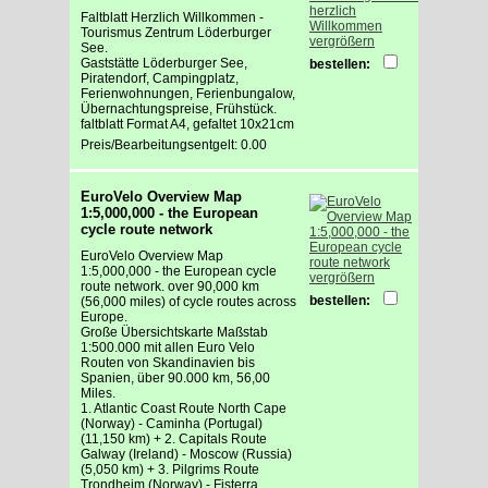
Faltblatt Herzlich Willkommen -
Tourismus Zentrum Löderburger
vergrößern
See.
Gaststätte Löderburger See,
bestellen:
Piratendorf, Campingplatz,
Ferienwohnungen, Ferienbungalow,
Übernachtungspreise, Frühstück.
faltblatt Format A4, gefaltet 10x21cm
Preis/Bearbeitungsentgelt: 0.00
EuroVelo Overview Map
1:5,000,000 - the European
cycle route network
EuroVelo Overview Map
1:5,000,000 - the European cycle
vergrößern
route network. over 90,000 km
bestellen:
(56,000 miles) of cycle routes across
Europe.
Große Übersichtskarte Maßstab
1:500.000 mit allen Euro Velo
Routen von Skandinavien bis
Spanien, über 90.000 km, 56,00
Miles.
1. Atlantic Coast Route North Cape
(Norway) - Caminha (Portugal)
(11,150 km) + 2. Capitals Route
Galway (Ireland) - Moscow (Russia)
(5,050 km) + 3. Pilgrims Route
Trondheim (Norway) - Fisterra