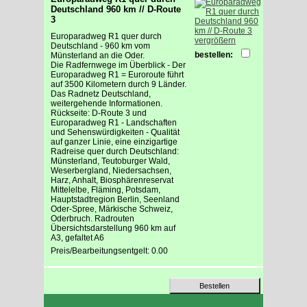
Deutschland 960 km // D-Route
3
Europaradweg R1 quer durch
vergrößern
Deutschland - 960 km vom
bestellen:
Münsterland an die Oder.
Die Radfernwege im Überblick - Der
Europaradweg R1 = Euroroute führt
auf 3500 Kilometern durch 9 Länder.
Das Radnetz Deutschland,
weitergehende Informationen.
Rückseite: D-Route 3 und
Europaradweg R1 - Landschaften
und Sehenswürdigkeiten - Qualität
auf ganzer Linie, eine einzigartige
Radreise quer durch Deutschland:
Münsterland, Teutoburger Wald,
Weserbergland, Niedersachsen,
Harz, Anhalt, Biosphärenreservat
Mittelelbe, Fläming, Potsdam,
Hauptstadtregion Berlin, Seenland
Oder-Spree, Märkische Schweiz,
Oderbruch. Radrouten
Übersichtsdarstellung 960 km auf
A3, gefaltet A6
Preis/Bearbeitungsentgelt: 0.00