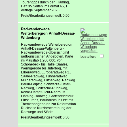
Tourentipps durch den Fläming,
Heft 35 Seiten im Format A5, 1.
Auflage September 2023
Preis/Bearbeitungsentgelt: 0.50
Radwanderwege
Welterberegion Anhalt-Dessau-
Wittenberg
Radwanderwege Welterberegion
Anhalt-Dessau-Wittenberg -
vergrößern
Radwanderwege-Übersicht mit
radtouristischen Angeboten. Karte
bestellen:
im Maßstab 1:200.000, von
Schönebeck bis Halle (Saale),
Wernigerode bis Jüterbog, mit
Elberadweg, Europaradweg R1,
Saale-Radweg, Fuhneradweg,
Mulderadweg, Lutherweg, Radweg
Berlin-Leipzig, Schwarze-Elster-
Radweg, Goitzsche-Rundweg,
Kohle-Dampf-Licht-Radroute,
Fläming-Radweg, Gartenreichtour
Fürst Franz, Bauhaustour, Orte mit
Themenangeboten zur Reformation.
Rückseite Kurzbeschreibung der
Radwege und Städte.
Preis/Bearbeitungsentgelt: 0.50