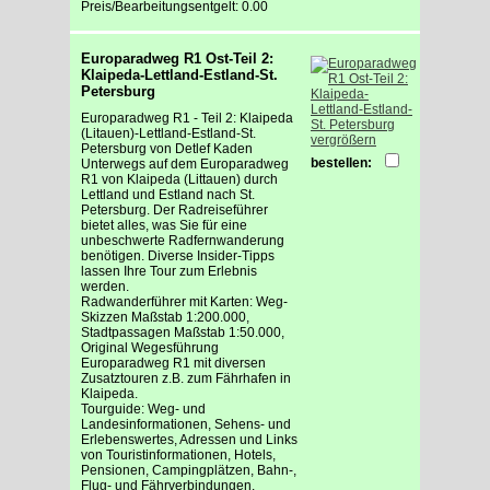
Preis/Bearbeitungsentgelt: 0.00
Europaradweg R1 Ost-Teil 2:
Klaipeda-Lettland-Estland-St.
Petersburg
Europaradweg R1 - Teil 2: Klaipeda
(Litauen)-Lettland-Estland-St.
vergrößern
Petersburg von Detlef Kaden
bestellen:
Unterwegs auf dem Europaradweg
R1 von Klaipeda (Littauen) durch
Lettland und Estland nach St.
Petersburg. Der Radreiseführer
bietet alles, was Sie für eine
unbeschwerte Radfernwanderung
benötigen. Diverse Insider-Tipps
lassen Ihre Tour zum Erlebnis
werden.
Radwanderführer mit Karten: Weg-
Skizzen Maßstab 1:200.000,
Stadtpassagen Maßstab 1:50.000,
Original Wegesführung
Europaradweg R1 mit diversen
Zusatztouren z.B. zum Fährhafen in
Klaipeda.
Tourguide: Weg- und
Landesinformationen, Sehens- und
Erlebenswertes, Adressen und Links
von Touristinformationen, Hotels,
Pensionen, Campingplätzen, Bahn-,
Flug- und Fährverbindungen.