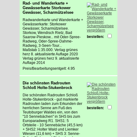
Rad- und Wanderkarte +
Gewässerkarte Storkower
Gewässer, Scharmützelsee
Radwanderkarte und Wanderkarte +
Gewässerkarte: Storkower
Gewässer, Scharmützelsee.
vergrößern
Storkow, Wendisch Rietz, Bad
bestellen:
Saarow-Pieskow... mit Oder-Spree-
Radweg, Oder-Spree-Dahme-
Radweg, 3-Seen-Tour...
Maßstab 1:35.000. Verlag grünes
herz 8. aktualisierte Auflage 2020
Verlag grünes herz 9. aktualisierte
Auflage 2014
Preis/Bearbeitungsentgelt: 4.95
Die schönsten Radrouten
Schloß Holte-Stukenbrock
Die schönsten Radrouten Schloß
Holte-Stukenbrock - gut markierte
vergrößern
Radrouten laden zum Erkunden der
herrlichen Senne am Fuß des
bestellen:
Teutoburger Waldes ein, von den
"10 Sennebächen" in SHS bis zum
Europaradweg R1. SHS1: 5
Ortsteile - 10 Sennebäche (45,5 km)
+ SHS2: Holter Wald und Liemker
Wiesen (11,6 km) + SHS 3: Senne-