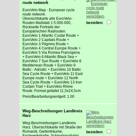
route network
EuroVelo Map - European cycle
route network.
vergrößern
Übersichtskarte alle EuroVelo-
Routen Maßstab 1:5.000.000,
bestellen:
Rückseite Portraits der
Europärischen Radrouten.
EuroVelo 1 Atlantic Costal Route +
EuroVelo 2 Capitals Route +
EuroVelo 3 Pilgrims Route +
EuroVelo 4 Central Europe Route +
EuroVelo 5 Via Romea Francigena
+ EuroVelo 6 Atlantic Black Sea +
EuroVelo 7 Sun Route + EuroVelo 8
Mediterrean Route + EuroVelo 9
Baltic - Adriatic + EuroVelo 10 Baltic
Sea Cycle Route + EuroVelo 11 East
Europe route + EuroVelo 12 North
Sea Cycle Route + EuroVelo 13 Iron
Curtain Trail + EuroVelo Rhine
Route. Format gefaltet 11,5x24,5cm
Preis/Bearbeitungsentgelt: 1.00
Weg-Beschreibungen Landkreis
Harz
Weg-Beschreibungen Landkreis
vergrößern
Harz. Übersichtskarte mit Straße der
Romanik, Gartenträume,
bestellen:
Fachwerkstraße, Schmalspurbahn,