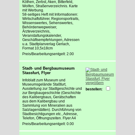
Köthen, Zerbst, Aken, Bitterfeld,
Wolfen, Straßenverzeichnis. Karte
mit Werbung.
58-seitiges Heft mit Informationen:
Wirtschaftsführer, Regionsportraits,
Wissenswertes, Sehenswertes,
Behördenwegweiser,
Ärzteverzeichnis,
Veranstaltungskalender,
Geschäftsempfehlungen, Adressen
u.a. Stadtplanverlag Gerlach,
Format 10,5x18cm
Preis/Bearbeitungsentgelt: 2.00
Stadt- und Bergbaumuseum
Stassfurt, Flyer
Infoblatt zum Museum und
vergrößern
Museumsgelände Staßfurt,
Ausstellung zur Stadtgeschichte und
bestellen:
zur Bergbaugeschichte (Geschichte
des Kalibergbaus, Gerätschaften
aus dem Kalibergbau und
Sammlung von Mineralien aus
Salzlagerstätten). Durchführung von
Stadbesichtigungen etc., Adresse,
Telefon, Öffnungszeiten. Flyer A4
Preis/Bearbeitungsentgelt: 0.00