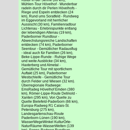
Mühlen-Tour Hövelhof - Wunderbar
radeln durch dir Perlen Hövelhofs -
Riege und Espeln entdecken (24
km), Rund ums Soratfeld - Rundweg
im Eggevorland mit herrlicher
Aussischt (30 km), Familienradtour
Lichtenau - Erlebnispunkte entlang
der lebendigen Altenau (19 km),
Paderborner Rundtour -
Abwechslungsreiche Landschaften
entdecken (74 km), Paderborner
Seentour - Gemütlicher Radausflug
- ideal auch für Familien (26 km),
Beke-Lippe-Runde - Ruhige Wege
und weite Ausblicke (34 km),
Haxterberg und Almetal -
Gemütliche Tour mit sportlichem
Auftakt (25 km), Paderborner
Westschleife - Gemütliche Tour
durch Felder und Wiesen (32 km).
Überregionale Radwege:
EmsRadeg Hövelhof Emden (380
km), Römer-Lippe-Route Detmold -
Xanten (295 km), Von Quelle zu
Quelle Bielefeld-Paderborn (66 km),
Europa-Radweg R1 Calais-St.
Petersburg (275 km),
Landesgartenschau-Route
Paderborn-Lünen (190 km),
WasserWegeWinkel KulturOrte-
NaturRäume-WasserWelten (139
km), Senne-Radweg Rundkurs