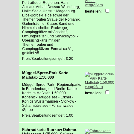
Portraits der Regionen: Harz,
vergrößern
Altmark, Anhalt-Dessau-Wittenberg,
Halle-Saale-Unstrut, Magdeburg-
bestellen:
Elbe-Börde-Heide sowie der
Themenrouten Straße der Romanik,
Gartenträume, Blaues Band und
Himmelsscheibe, Radwege,
Campingplätze mit Anschrift,
Öffnungszeiten und Servicesybolik,
Übersichtskarte mit den
Themenrouten und
Campingplätzen. Format ca A1,
gefaltet A5
Preis/Bearbeitungsentgelt: 0.20
Müggel-Spree-Park Karte
Maßstab 1:50.000
Müggel-Spree-Park - Regionalparks
vergrößern
in Brandenburg und Berlin. Kartox
Karte im Maßstab 1:50.000
bestellen:
Köpenick, Müggelsee - Erkner -
Königs Wusterhausen - Storkow -
Scharmützelsee - Fürstenwalde
/Spree.
Preis/Bearbeitungsentgelt: 1.00
Fahrradkarte Storkow Dahme-