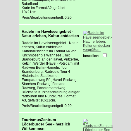
Safariland.
Karte im Format A2, gefaltet
10x21cm
Preis/Bearbeitungsentgelt: 0.20
Radeln im Havelseengebiet -
Natur erleben, Kultur entdecken
Radeln im Havelseengebiet - Natur
erleben, Kultur entdecken.
vergrößern
Kartenausschnitt im Format A4 von
Kirchmöser bis Wannsee... mit
bestellen:
Brandeburg an der Havel, Pritzerbe,
Ketzin, Werder (Havel) Potsdam. mit
Radweg Berlin-Hameln, Tour
Brandenburg, Radroute Tour 4
Historische Stadtkerne,
Europaradweg R1, Havel-Radweg,
Storchen-Radweg, Fontane-
Radweg, Panoramaradweg.
Rückseite Kurzbeschreibung einiger
radtouren und Rundkurse. Format
A3, gefaltet 10x21cm.
Preis/Bearbeitungsentgelt: 0.20
TourismusZentrum
Löderburger See - herzlich
Willkommen