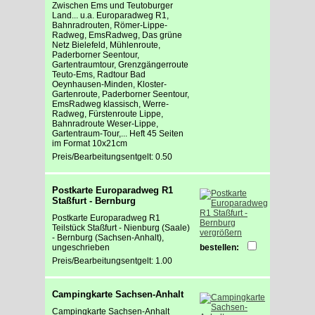
Zwischen Ems und Teutoburger
Land... u.a. Europaradweg R1,
Bahnradrouten, Römer-Lippe-
Radweg, EmsRadweg, Das grüne
Netz Bielefeld, Mühlenroute,
Paderborner Seentour,
Gartentraumtour, Grenzgängerroute
Teuto-Ems, Radtour Bad
Oeynhausen-Minden, Kloster-
Gartenroute, Paderborner Seentour,
EmsRadweg klassisch, Werre-
Radweg, Fürstenroute Lippe,
Bahnradroute Weser-Lippe,
Gartentraum-Tour,... Heft 45 Seiten
im Format 10x21cm
Preis/Bearbeitungsentgelt: 0.50
Postkarte Europaradweg R1
Staßfurt - Bernburg
Postkarte Europaradweg R1
Teilstück Staßfurt - Nienburg (Saale)
vergrößern
- Bernburg (Sachsen-Anhalt),
ungeschrieben
bestellen:
Preis/Bearbeitungsentgelt: 1.00
Campingkarte Sachsen-Anhalt
Campingkarte Sachsen-Anhalt