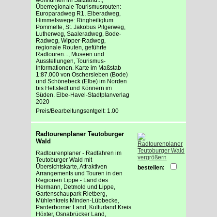
Überregionale Tourismusrouten:
Europaradweg R1, Elberadweg,
Himmelswege: Ringheiligtum
Pömmelte, St. Jakobus Pilgerweg,
Lutherweg, Saaleradweg, Bode-
Radweg, Wipper-Radweg,
regionale Routen, geführte
Radtouren..., Museen und
Ausstellungen, Tourismus-
Informationen. Karte im Maßstab
1:87.000 von Oschersleben (Bode)
und Schönebeck (Elbe) im Norden
bis Hettstedt und Könnern im
Süden. Elbe-Havel-Stadtplanverlag
2020
Preis/Bearbeitungsentgelt: 1.00
Radtourenplaner Teutoburger
Wald
Radtourenplaner - Radfahren im
vergrößern
Teutoburger Wald mit
Übersichtskarte, Attraktiven
bestellen:
Arrangements und Touren in den
Regionen Lippe - Land des
Hermann, Detmold und Lippe,
Gartenschaupark Rietberg,
Mühlenkreis Minden-Lübbecke,
Parderborner Land, Kulturland Kreis
Höxter, Osnabrücker Land,