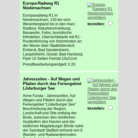
Europa-Radweg R1
Niedersachsen
Europaradweg R1 in
vergrößern
Niedersachsen, 130 km vom
Weserbergland bis in den Harz.
bestellen:
Radtour, Naturbeschreibung,
Bauwerke, Fotos, touristische
Infostellen, Übersichtskarte mit R1-
Routenführung von Holzminden an
der Weser über Stadtoldendorf,
Einbeck, Bad Gandersheim,
Langelsheim, Goslar, Bad Harzburg.
Flyer 10 Seiten Format 10x21cm
Preis/Bearbeitungsentgelt: 0.20
Jahreszeiten - Auf Wegen und
Pfaden durch das Feriengebiet
Löderburger See
Anne Funda - Jahreszeiten, Auf
Wegen und Pfaden durch das
vergrößern
Feriengebiet "Löderburger See"
bestellen:
Beschreibung der Region,
Landschaft und Orte entlang der
Bode, zwischen den nördlichen
Ausläufern des Harzes und der
südlichen Magdeburger Börde nahe
der Salzstadt Staßfurt anhand von 6
Wander- und Radwanderrouten.