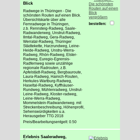
Blick
Radwege in Thüringen - Die
schönsten Routen auf einen Blick.
vergrößern
Übersichtskarte über alle
bestellen:
Fernradwege in Thüringen,
z.b. Rennsteig-Radweg, Saale-
Radwanderweg, Unstrut-Radweg,
Ilmtal-Radweg, Gera-Radweg,
Werratal-Radweg, Thüringer
Städtekette, Harzrundweg, Leine-
Heide-Radweg, Unstru-Werra-
Radweg, Rhön-Radweg, Elster-
Radweg, Euregio-Egrensis-
Radfernweg sowie unzählige
regionale Radrouten, z.B.
Apfelstädt-Radweg, Bergbauroute,
Laura-Radweg, Hainich-Routen,
Herkules-Wartburg-Radweg,
Haseltal-Radweg, Kyffhäuser-
Rundweg, Mühlenradweg, Unstrut-
Leine-Radweg, Kloster-radweg,
Leine-Werra-Radweg,
Mommelstein-Radwanderweg. mit
Streckenbeschreibung, Höhenprofil,
Sehenswürdigkeiten u.a.
Herausgeber TTG 2018
Preis/Bearbeitungsentgelt: 0.50
Erlebnis Saaleradweg,