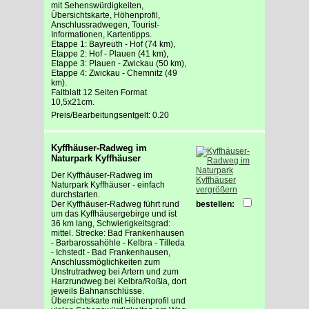
mit Sehenswürdigkeiten,
Übersichtskarte, Höhenprofil,
Anschlussradwegen, Tourist-
Informationen, Kartentipps.
Etappe 1: Bayreuth - Hof (74 km),
Etappe 2: Hof - Plauen (41 km),
Etappe 3: Plauen - Zwickau (50 km),
Etappe 4: Zwickau - Chemnitz (49
km).
Faltblatt 12 Seiten Format
10,5x21cm.
Preis/Bearbeitungsentgelt: 0.20
Kyffhäuser-Radweg im
Naturpark Kyffhäuser
Der Kyffhäuser-Radweg im
Naturpark Kyffhäuser - einfach
vergrößern
durchstarten.
Der Kyffhäuser-Radweg führt rund
bestellen:
um das Kyffhäusergebirge und ist
36 km lang, Schwierigkeitsgrad:
mittel. Strecke: Bad Frankenhausen
- Barbarossahöhle - Kelbra - Tilleda
- Ichstedt - Bad Frankenhausen,
Anschlussmöglichkeiten zum
Unstrutradweg bei Artern und zum
Harzrundweg bei Kelbra/Roßla, dort
jeweils Bahnanschlüsse.
Übersichtskarte mit Höhenprofil und