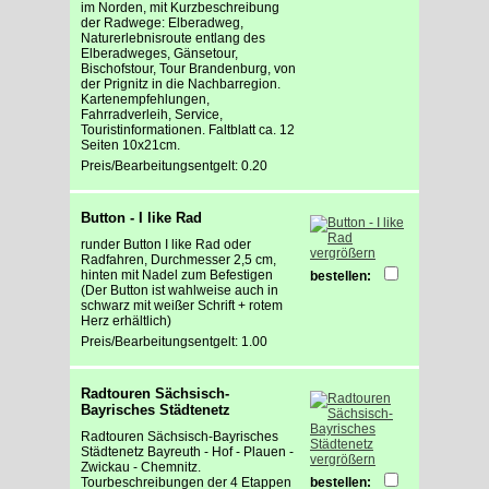
im Norden, mit Kurzbeschreibung
der Radwege: Elberadweg,
Naturerlebnisroute entlang des
Elberadweges, Gänsetour,
Bischofstour, Tour Brandenburg, von
der Prignitz in die Nachbarregion.
Kartenempfehlungen,
Fahrradverleih, Service,
Touristinformationen. Faltblatt ca. 12
Seiten 10x21cm.
Preis/Bearbeitungsentgelt: 0.20
Button - I like Rad
runder Button I like Rad oder
vergrößern
Radfahren, Durchmesser 2,5 cm,
hinten mit Nadel zum Befestigen
bestellen:
(Der Button ist wahlweise auch in
schwarz mit weißer Schrift + rotem
Herz erhältlich)
Preis/Bearbeitungsentgelt: 1.00
Radtouren Sächsisch-
Bayrisches Städtenetz
Radtouren Sächsisch-Bayrisches
Städtenetz Bayreuth - Hof - Plauen -
vergrößern
Zwickau - Chemnitz.
Tourbeschreibungen der 4 Etappen
bestellen: