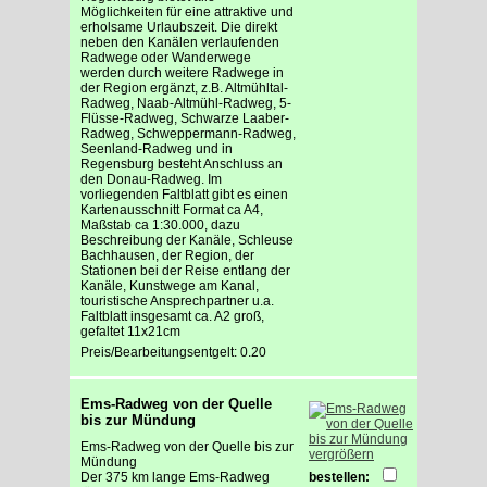
Möglichkeiten für eine attraktive und
erholsame Urlaubszeit. Die direkt
neben den Kanälen verlaufenden
Radwege oder Wanderwege
werden durch weitere Radwege in
der Region ergänzt, z.B. Altmühltal-
Radweg, Naab-Altmühl-Radweg, 5-
Flüsse-Radweg, Schwarze Laaber-
Radweg, Schweppermann-Radweg,
Seenland-Radweg und in
Regensburg besteht Anschluss an
den Donau-Radweg. Im
vorliegenden Faltblatt gibt es einen
Kartenausschnitt Format ca A4,
Maßstab ca 1:30.000, dazu
Beschreibung der Kanäle, Schleuse
Bachhausen, der Region, der
Stationen bei der Reise entlang der
Kanäle, Kunstwege am Kanal,
touristische Ansprechpartner u.a.
Faltblatt insgesamt ca. A2 groß,
gefaltet 11x21cm
Preis/Bearbeitungsentgelt: 0.20
Ems-Radweg von der Quelle
bis zur Mündung
Ems-Radweg von der Quelle bis zur
vergrößern
Mündung
Der 375 km lange Ems-Radweg
bestellen: