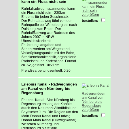
kann ein Fluss nicht sein
Ruhrtalradweg - spannender kann
ein Fluss nicht sein - 230km
vergrößern
Erlebnis für jeden Geschmack.
Der Ruhrtalradweg führt von der
bestellen:
Ruhrquelle bei Winterberg bis nach
Duisburg zum Rhein. Der
RuhrtalRadweg war Radroute des
Jahres 2007 in NRW.
Übersichtskarte mit
Entfernungsangaben und
Sehenswertem am Wegesrand,
Verknüpfungspunkte mit der Bahn,
Streckencharakteristik, organisierte
Radreisen und Kartentipps. Format
ca. A2, gefaltet 10x21cm.
Preis/Bearbeitungsentgelt: 0.20
Erlebnis Kanal - Radvergnügen
am Kanal von Nürnberg bis
Regensburg
Erlebnis Kanal - Von Nürnberg bis
Regensburg entlang der Kanäle
durch den Naturpark Altmühltal und
vergrößern
Bayrischer Jura. Die Region um den
bestellen:
Main-Donau-Kanal und Ludwig-
Donau-Main-Kanal (Ludwigskanal)
zwischen Nürnberg und
Regensburg bietet alle