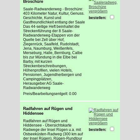
Broschüre
Saale-Radwanderweg - Broschüre:
vergrößern
403 Kilometer Natur, Kultur, Genuss.
Geschichte, Kunst und
bestellen:
Gastfreundlichkeit entlang der Saale
Das 44-seitige Heft beinhaltet die
Streckenführung der 8 Saale-
Radwanderweg-Etappen von der
Quelle bei Zell über Hof,
Ziegenrück, Saalfeld, Rudolstadt,
Jena, Naumburg, Weißenfels,
Merseburg, Halle, Bernburg, Calbe
bis zur Mündung in die Elbe bei
Barby, mit kurzen
Streckenbeschreibungen,
Höhenprofilen, vielen Hotels,
Pensionen, Jugendherbergen und
Campingplätzen,
Herausgeber AG Saale-
Radwanderweg
Preis/Bearbeitungsentgelt: 0.00
Radfahren auf Rügen und
Hiddensee
Radfahren auf Rügen und
vergrößern
Hiddensee - Übersichtskarte
Radwege der Insel Rügen u.a. mit
bestellen:
Ostseeküsten-Radweg (300 km auf
der Insel Rügen), Rügen-Rundtour