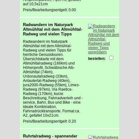
auf 10,5x21cm
Preis/Bearbeitungsentgelt: 0.00
Radwandern im Naturpark
Altmühltal mit dem Altmühltal-
Radweg und vielen Tipps
Radwandern im Naturpark
Altmühltal mit dem Altmühlal-
Radweg und vielen Tipps für
vergrößern
herrliche Genusstouren.
bestellen:
Übersichtskarte mit dem
Altmühltalradweg (166km) und
Höhenprofil, Schwäbische Alb-
Altmühltal (74km),
Urdonautalradweg (33km),
Anlautertal-Radweg (40km),
jura2000-Radweg (55km), Limes-
Radweg (97km), Via Raetica-
Radweg (170km), kurze
Beschreibung, Fahrradverleih und -
service, Bahn, Bus und Bike - eine
ideale Kombination,
Fahrradrücktransporte. Format ca.
A2, gefaltet 10x21cm.
Preis/Bearbeitungsentgelt: 0.20
Ruhrtalradweg - spannender