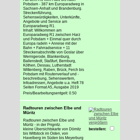
Potsdam - 387 km Europaradweg in
Sachsen-Anhalt und Brandenburg.
Streckenführung,
Sehenswürdigkeiten, Unterkünfte,
Angebote und Service am
Europaradweg R1.
Inhalt: Willkommen am
Europaradweg R1 zwischen Harz
und Potsdam + Einmal quer durch
Europa radeln + Anreise mit der
Bahn + Fahrradservice + 11
Streckenabschnitte von Goslar über
Wernigerode, Blankenburg,
Ballenstedt, Staßfurt, Bernburg,
Köthen, Dessau, Lutherstadt
Wittenberg, Raben, Brück, Ferch bis
Potsdam mit Routenverlauf und -
beschreibung, Sehenswertem,
Infoadressen, Angebote u.a. Heft 78
Seiten Format A5, Ausgabe 2019
Preis/Bearbeitungsentgelt: 0.50
Radtouren zwischen Elbe und
Müritz
Radtouren zwischen Elbe und
vergrößern
Müritz - in der Prignitz.
kleine Übersichtskarte von Dömitz
bestellen:
bis Wittstock im Osten, von
Havelberg im Süden bis Meyerburg