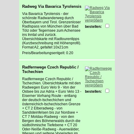
Radweg Via Bavarica Tyrolensis
Via Bavarica Tyrolensis - der
schönste Radwanderweg durch
vergrößern
Oberbayern und Tirol. Grenzenloser
Radlspass von München über Bad
bestellen:
Tölz oder Tegernsee zum Achensee
ins Inntal und zurück.
Übersichtskarte mit Radtourentipps
(Kurzbeschreibung mit Höhenprofil).
Format A2, gefaltet 10x21cm
Preis/Bearbeitungsentgelt: 0.20
Radfernwege Czech Republic /
Tschechien
Radfernwege Czech Republic /
Tschechien. Übersichtskarte mit den
vergrößern
Radwegen Euro Velo 9 - Von der
Ostsee bis zur Adria + Euro Velo 13 -
bestellen:
Eiserner Vorhang Route - entlang
der deutsch-tschechichen und
österreichich-tschechischen Grenze
+ CT 2 Elberadweg - von
Sandsteinfelsen bis zur Nordsee +
CT 7 Moldau-Radweg - von den
Bergen des Böhmerwalds durch die
südböhmische Tiefebene + CT 20
Oder-Neiße-Radweg - Auenwälder,
Wiesen und seltene Vogelarten im