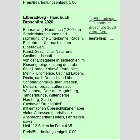
Preis/Bearbeitungsentgelt: 1.00
Elberadweg - Handbuch,
Broschüre 2026
Elberadweg-Handbuch (1200 km) -
vergrößern
Serviceinformationen und
radfreundliche Unterkünfte: Radeln,
bestellen:
Einkehren, Übernachten am
Elberadweg...
Kunst, Geschichte, Natur und
Gastfreundschaft
von der Elbequelle in Tschechien im
Riesengebirge entlang der Labe
über Hradec Králové, Pardubice,
Mělník, Litoměříce, Ustí nad Labem,
Děčín, nach Deutschland über
Schöna/Schmilka über Dresden,
Meißen, Torgau, Lutherstadt
Wittenberg, Dessau, Magdeburg,
Tangermünde, Wittenberge,
Hamburg, Stade,
Cuxhaven/Brunsbüttel'
mit einfachen Übersichtskarten aber
vielen Adressen (touristische
Ansprechpartner, Hotels, Fährzeiten
usw.)
Heft 112 Seiten im Format A5
Preis/Bearbeitungsentgelt: 0.00