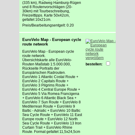
(335 km), Radweg Hamburg-Rügen
und 8 Routenvorschlägen (20-
30km) mit Tourbeschreibung,
Freizeittipps. Karte 50x42cm,
gefaltet 10x21cm.
Preis/Bearbeitungsentgelt: 0.20
EuroVelo Map - European cycle
route network
EuroVelo Map - European cycle
route network.
vergrößern
Übersichtskarte alle EuroVelo-
Routen Maßstab 1:5.000.000,
bestellen:
Rückseite Portraits der
Europärischen Radrouten.
EuroVelo 1 Atlantic Costal Route +
EuroVelo 2 Capitals Route +
EuroVelo 3 Pilgrims Route +
EuroVelo 4 Central Europe Route +
EuroVelo 5 Via Romea Francigena
+ EuroVelo 6 Atlantic Black Sea +
EuroVelo 7 Sun Route + EuroVelo 8
Mediterrean Route + EuroVelo 9
Baltic - Adriatic + EuroVelo 10 Baltic
Sea Cycle Route + EuroVelo 11 East
Europe route + EuroVelo 12 North
Sea Cycle Route + EuroVelo 13 Iron
Curtain Trail + EuroVelo Rhine
Route. Format gefaltet 11,5x24,5cm