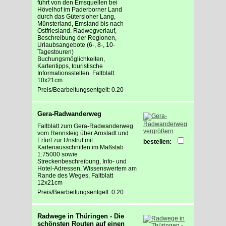
führt von den Emsquellen bei
Hövelhof im Paderborner Land
durch das Gütersloher Lang,
Münsterland, Emsland bis nach
Ostfriesland. Radwegverlauf,
Beschreibung der Regionen,
Urlaubsangebote (6-, 8-, 10-
Tagestouren)
Buchungsmöglichkeiten,
Kartentipps, touristische
Informationsstellen. Faltblatt
10x21cm.
Preis/Bearbeitungsentgelt: 0.20
Gera-Radwanderweg
Faltblatt zum Gera-Radwanderweg
vergrößern
vom Rennsteig über Arnstadt und
Erfurt zur Unstrut mit
bestellen:
Kartenausschnitten im Maßstab
1:75000 sowie
Streckenbeschreibung, Info- und
Hotel-Adressen, Wissenswertem am
Rande des Weges, Faltblatt
12x21cm
Preis/Bearbeitungsentgelt: 0.20
Radwege in Thüringen - Die
schönsten Routen auf einen