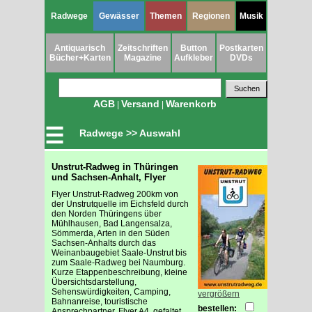
Radwege
Gewässer
Themen
Regionen
Musik
Antiquarisch
Zeitschriften
Button
Postkarten
Bücher+Karten
Magazine
Aufkleber
DVDs
AGB
Versand
Warenkorb
|
|
☰
Radwege >> Auswahl
Unstrut-Radweg in Thüringen
und Sachsen-Anhalt, Flyer
Flyer Unstrut-Radweg 200km von
der Unstrutquelle im Eichsfeld durch
den Norden Thüringens über
Mühlhausen, Bad Langensalza,
Sömmerda, Arten in den Süden
Sachsen-Anhalts durch das
Weinanbaugebiet Saale-Unstrut bis
zum Saale-Radweg bei Naumburg.
Kurze Etappenbeschreibung, kleine
Übersichtsdarstellung,
Sehenswürdigkeiten, Camping,
vergrößern
Bahnanreise, touristische
bestellen:
Ansprechpartner, Flyer A4, gefaltet