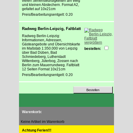
vielen Sehenswürdigkeiten am Weg
und kleinen Abstechern. Format A2,
gefaltet auf 10x21cm
Preis/Bearbeitungsentgelt: 0.20
Radweg Berlin-Leipzig, Faltblatt
Radweg Berlin-Leipzig:
Informationen, Adressen,
vergrößern
Gästeangebote und Übersichtskarte
im Maßstab 1:350.000 von Leipzig
bestellen:
über Bad Düben, Bad
Schmiedeberg, Lutherstadt
Wittenberg, Jüterbog, Zossen nach
Berlin zum Mauerrundweg. Faltblatt
12 Seiten Format 10x21cm
Preis/Bearbeitungsentgelt: 0.20
Warenkorb:
Keine Artikel im Warenkorb
Achtung Ferien!!!