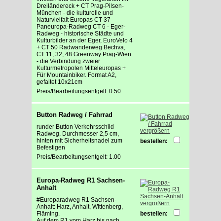
Dreiländereck + CT Prag-Pilsen-
München - die kulturelle und
Naturvielfalt Europas CT 37
Paneuropa-Radweg CT 6 - Eger-
Radweg - historische Städte und
Kulturbilder an der Eger, EuroVelo 4
+ CT 50 Radwanderweg Bechva,
CT 11, 32, 48 Greenway Prag-Wien
- die Verbindung zweier
Kulturmetropolen Mitteleuropas +
Für Mountainbiker. Format A2,
gefaltet 10x21cm
Preis/Bearbeitungsentgelt: 0.50
Button Radweg / Fahrrad
runder Button Verkehrsschild
vergrößern
Radweg, Durchmesser 2,5 cm,
hinten mit Sicherheitsnadel zum
bestellen:
Befestigen
Preis/Bearbeitungsentgelt: 1.00
Europa-Radweg R1 Sachsen-
Anhalt
#Europaradweg R1 Sachsen-
vergrößern
Anhalt: Harz, Anhalt, Wittenberg,
Fläming.
bestellen:
Auf dem R1 vom Harz bis nach