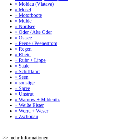
» Moldau (Vlatava)
» Mosel
» Motorboote
» Mulde
» Nordsee
» Oder / Alte Oder
» Ostsee
» Peene / Peenestrom
» Regen
» Rhein
» Ruhr + Lippe
» Saale
» Schifffahrt
» Seen
» sonstige
» Spree
» Unstrut
» Warnow + Mildenitz
» Weiße Elster
» Werra + Weser
» Zschopau
>> mehr Informationen