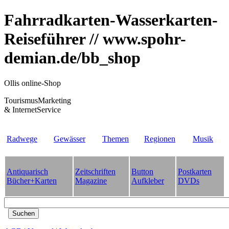
Fahrradkarten-Wasserkarten-
Reiseführer // www.spohr-
demian.de/bb_shop
Ollis online-Shop
TourismusMarketing
& InternetService
Radwege
Gewässer
Themen
Regionen
Musik
Antiquarisch
Zeitschriften
Button
Postkarten
Bücher+Karten
Magazine
Aufkleber
DVDs