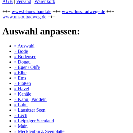
AGB
|
Versand
|
Warenkorb
+++
www.blaues-band.de
+++
www.fluss-radwege.de
+++
www.unstrutradweg.de
+++
Auswahl anpassen:
» Auswahl
» Bode
» Bodensee
» Donau
» Eger / Ohře
» Elbe
» Ems
» Flößen
» Havel
» Kanäle
» Kanu | Paddeln
» Lahn
» Lausitzer Seen
» Lech
» Leipziger Seenland
» Main
» Mecklenburg. Seenplatte