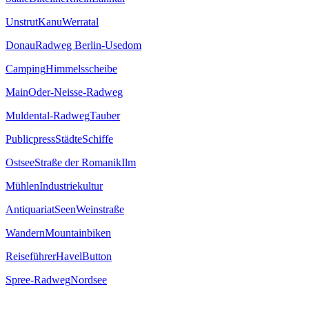
Unstrut
Kanu
Werratal
Donau
Radweg Berlin-Usedom
Camping
Himmelsscheibe
Main
Oder-Neisse-Radweg
Muldental-Radweg
Tauber
Publicpress
Städte
Schiffe
Ostsee
Straße der Romanik
Ilm
Mühlen
Industriekultur
Antiquariat
Seen
Weinstraße
Wandern
Mountainbiken
Reiseführer
Havel
Button
Spree-Radweg
Nordsee