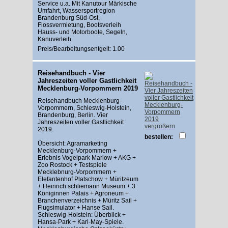
Service u.a. Mit Kanutour Märkische
Umfahrt, Wassersportregion
Brandenburg Süd-Ost,
Flossvermietung, Bootsverleih
Hauss- und Motorboote, Segeln,
Kanuverleih.
Preis/Bearbeitungsentgelt: 1.00
Reisehandbuch - Vier
Jahreszeiten voller Gastlichkeit
Mecklenburg-Vorpommern 2019
Reisehandbuch Mecklenburg-
Vorpommern, Schleswig-Holstein,
Brandenburg, Berlin. Vier
Jahreszeiten voller Gastlichkeit
vergrößern
2019.
bestellen:
Übersicht: Agramarketing
Mecklenburg-Vorpommern +
Erlebnis Vogelpark Marlow + AKG +
Zoo Rostock + Testspiele
Mecklebnurg-Vorpommern +
Elefantenhof Platschow + Müritzeum
+ Heinrich schliemann Museum + 3
Königinnen Palais + Agroneum +
Branchenverzeichnis + Müritz Sail +
Flugsimulator + Hanse Sail.
Schleswig-Holstein: Überblick +
Hansa-Park + Karl-May-Spiele.