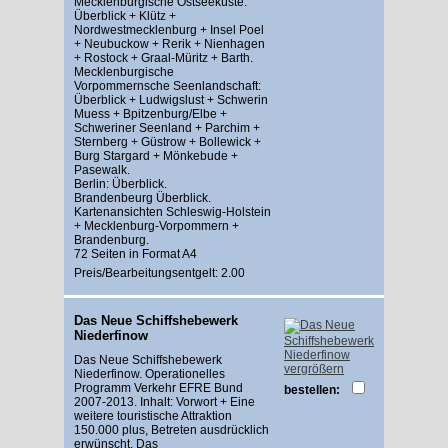
Mecklenburgische Ostseeküste:
Überblick + Klütz +
Nordwestmecklenburg + Insel Poel
+ Neubuckow + Rerik + Nienhagen
+ Rostock + Graal-Müritz + Barth.
Mecklenburgische
Vorpommernsche Seenlandschaft:
Überblick + Ludwigslust + Schwerin
Muess + Bpitzenburg/Elbe +
Schweriner Seenland + Parchim +
Sternberg + Güstrow + Bollewick +
Burg Stargard + Mönkebude +
Pasewalk.
Berlin: Überblick.
Brandenbeurg Überblick.
Kartenansichten Schleswig-Holstein
+ Mecklenburg-Vorpommern +
Brandenburg.
72 Seiten in Format A4
Preis/Bearbeitungsentgelt: 2.00
Das Neue Schiffshebewerk
Niederfinow
Das Neue Schiffshebewerk
vergrößern
Niederfinow. Operationelles
Programm Verkehr EFRE Bund
bestellen:
2007-2013. Inhalt: Vorwort + Eine
weitere touristische Attraktion
150.000 plus, Betreten ausdrücklich
erwünscht, Das