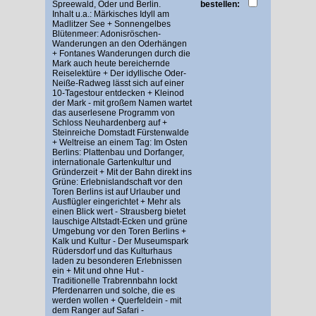
Spreewald, Oder und Berlin.
bestellen:
Inhalt u.a.: Märkisches Idyll am
Madlitzer See + Sonnengelbes
Blütenmeer: Adonisröschen-
Wanderungen an den Oderhängen
+ Fontanes Wanderungen durch die
Mark auch heute bereichernde
Reiselektüre + Der idyllische Oder-
Neiße-Radweg lässt sich auf einer
10-Tagestour entdecken + Kleinod
der Mark - mit großem Namen wartet
das auserlesene Programm von
Schloss Neuhardenberg auf +
Steinreiche Domstadt Fürstenwalde
+ Weltreise an einem Tag: Im Osten
Berlins: Plattenbau und Dorfanger,
internationale Gartenkultur und
Gründerzeit + Mit der Bahn direkt ins
Grüne: Erlebnislandschaft vor den
Toren Berlins ist auf Urlauber und
Ausflügler eingerichtet + Mehr als
einen Blick wert - Strausberg bietet
lauschige Altstadt-Ecken und grüne
Umgebung vor den Toren Berlins +
Kalk und Kultur - Der Museumspark
Rüdersdorf und das Kulturhaus
laden zu besonderen Erlebnissen
ein + Mit und ohne Hut -
Traditionelle Trabrennbahn lockt
Pferdenarren und solche, die es
werden wollen + Querfeldein - mit
dem Ranger auf Safari -