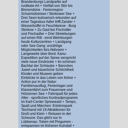
Brandenburgs Landpartie auf
rustikale Art + Vielfalt von Stör bis
Binnendüne - Ferienregion
Scharmützelsee / Storkower See +
Drei Seen kulinarisch erkunden auf
einer Tagestour Adler trifft Zander +
Wasserbüffel in Feuchtwiese - Burg
Storkow + Zu Gast bei Fischotter
und Fischadler + Drei Streleburgen
auf einen Ritt - einst Wehrburgen
heute Kulturzentren + Landgang
oder See-Gang: unzählige
Möglichkeiten fürs Aktivsein +
Langeweile über Bord: Kanu-
Expedition auf der Spree verspricht
viele neue Eindrücke + Im schönen
Bachtal der Schlaube + Barockes
Juwel und bäuerliche Schlichtheit:
Kloster und Museen geben
Einblicke in das Leben von früher +
Action pur in der Natur:
Familienausflug, Ferienlager und
Klassenfahrt zum Frauensee und
Hölzernen See + Fahrspaß für jedes
Alter - sportliches Kontrastprogramm
im Kart-Center Spreewald + Tempo,
Spaß und Märchen: Erlebnispark
Teichland mit 19 Attraktionen für
Groß und Klein + Relaxen in der
Scheune: Das gibt's nur in
Lübbenau: Toben mit Pinguinen -
entspannen im früheren Kuhstall +