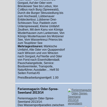
Gorgast, Auf der Oder vom
Brieskower See bis Lebus, Von
Cottbus nach Burg (Spreewald),
Durch die Burger Streusiedlung bis
zum Hochwald, Lübbenauer
Entdeckertour, Lübbener Drei-
Schleusen-Tour, Paddeln zum
Unterspreewald, Kleine Umfahrt
Zeuthen, Mit dem Kanu von Königs
Wusterhausen zum Lankensee, Von
Königs Wusterhausen bis Motzener
See, Vom Wasserkreuz Prieros bis
zum Teuplitzer See
Mehrtagesttouren:
Märkische
Umfahrt, Alte Oder von Quappendorf
nach Wriezen und von Wriezen
nach Gorgast, Auf Neiße und Oder
von Forst nach Eisenhüttenstadt.
Pauschalangebote, Service:
Bootsvermieter, Transporte,
Naturführer, Ausstatter.... Heft 50
Seiten Format A5
Preis/Bearbeitungsentgelt: 1.00
Ferienmagazin Oder-Spree-
Seenland 2013/14
Ferienmagazin Oder-Spree-
Seenland 2013/14:
vergrößern
Das Wassersportparadies zwischen