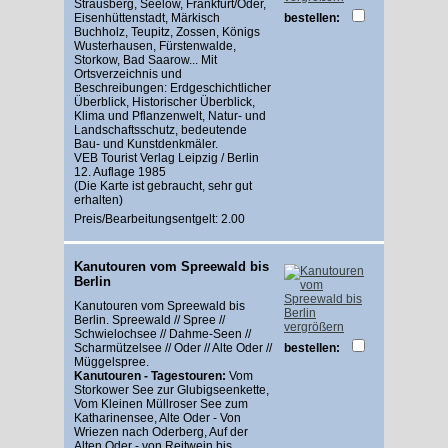
Strausberg, Seelow, Frankfurt/Oder,
Eisenhüttenstadt, Märkisch
bestellen:
Buchholz, Teupitz, Zossen, Königs
Wusterhausen, Fürstenwalde,
Storkow, Bad Saarow... Mit
Ortsverzeichnis und
Beschreibungen: Erdgeschichtlicher
Überblick, Historischer Überblick,
Klima und Pflanzenwelt, Natur- und
Landschaftsschutz, bedeutende
Bau- und Kunstdenkmäler.
VEB Tourist Verlag Leipzig / Berlin
12. Auflage 1985
(Die Karte ist gebraucht, sehr gut
erhalten)
Preis/Bearbeitungsentgelt: 2.00
Kanutouren vom Spreewald bis
Berlin
Kanutouren vom Spreewald bis
Berlin. Spreewald // Spree //
vergrößern
Schwielochsee // Dahme-Seen //
Scharmützelsee // Oder // Alte Oder //
bestellen:
Müggelspree.
Kanutouren - Tagestouren:
Vom
Storkower See zur Glubigseenkette,
Vom Kleinen Müllroser See zum
Katharinensee, Alte Oder - Von
Wriezen nach Oderberg, Auf der
Alten Oder - von Reitwein bis