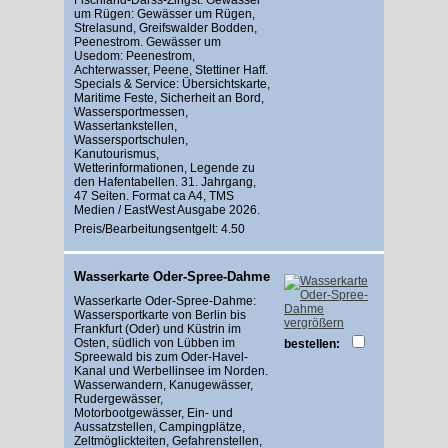
um Rügen: Gewässer um Rügen,
Strelasund, Greifswalder Bodden,
Peenestrom. Gewässer um
Usedom: Peenestrom,
Achterwasser, Peene, Stettiner Haff.
Specials & Service: Übersichtskarte,
Maritime Feste, Sicherheit an Bord,
Wassersportmessen,
Wassertankstellen,
Wassersportschulen,
Kanutourismus,
Wetterinformationen, Legende zu
den Hafentabellen. 31. Jahrgang,
47 Seiten. Format ca A4, TMS
Medien / EastWest Ausgabe 2026.
Preis/Bearbeitungsentgelt: 4.50
Wasserkarte Oder-Spree-Dahme
Wasserkarte Oder-Spree-Dahme:
Wassersportkarte von Berlin bis
vergrößern
Frankfurt (Oder) und Küstrin im
Osten, südlich von Lübben im
bestellen:
Spreewald bis zum Oder-Havel-
Kanal und Werbellinsee im Norden.
Wasserwandern, Kanugewässer,
Rudergewässer,
Motorbootgewässer, Ein- und
Aussatzstellen, Campingplätze,
Zeltmöglickteiten, Gefahrenstellen,