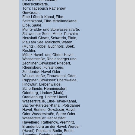
Übersichtskarte.
Törn: Tagebuch Rathenow.
Gewässer:
Elbe-Lübeck-Kanal, Elbe-
Seitenkanal, Elbe-Mittellandkanal,
Elbe, Saale.
Müritz-Elde- und Störwasserstraße,
Schweriner Seen, Müritz: Parchim,
Neustadt-Glewe, Schwerin, Plate,
Plau am See, Malchow, Waren
(Müritz), Röbel, Buchholz, Boek,
Rechlin.
Müritz-Havel- und Obere-Havel-
Wasserstraße, Rheinsberger und
Zechliner Gewässer: Priepert,
Rheinsberg, Fürstenberg,
Zehdenick. Havel-Oder-
Wasserstraße, Finowkanal, Oder,
Ruppiner Gewässer: Eberswalde,
Finowfurt, Liebenwalde,
Schorfheide, Henningsdorf,
Oderberg, Lindow (Mark),
Oranianburg. Untere-Havel-
Wasserstraße, Elbe-Havel-Kanal,
Sacrow-Paretzer-Kanal, Potsdamer
Havel, Berliner Gewässer, Havel-
Oder-Wasserstraße, Spree-Oder-
Wasserstraße: Hansestadt
Havelberg, Rathenow, Premnitz,
Brandenburg an der Havel, Werder
(Havel), Potsdam, Berlin, Berlin-
Spandau, Reinickendorf,