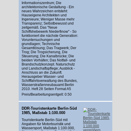
Informationszentrum; Die
architektonische Gestaltung - Ein
neues Wahrzeichen entsteht:
Hauseigene Architekten und
Ingenieure; Weniger Masse mehr
Transparenz; Selbstbewusst und
zeitgemäß. Das "Neue
Schiffshebewerk Niederfinow" - So
funktioniert die nächste Generation:
Voruntersuchungen und
grundlagen; Technische
Gesamtlösung; Das Tragwerk; Der
Trog; Die Trogsicherung, Die
Steuerung; Die Kanalbrücke; Die
beiden Vorhäfen; Das Notfall- und
Brandschutzkonzept. Naturschutz
und Landschaftspflege; Ausblick -
Anschluss an die Zukunft.
Herausgeber Wasser- und
Schifffahrtsverwaltung des Bundes,
Wasserstraßenneubauamt Berlin
2010. Heft 28 Seiten Format A5
Preis/Bearbeitungsentgelt: 0.50
DDR-Touristenkarte Berlin-Süd
1985, Maßstab 1:100.000
Touristenkarte Berlin-Süd mit
Angaben für Motortouristik und
Wassersport, Maßstab 1:100.000,
vergrößern