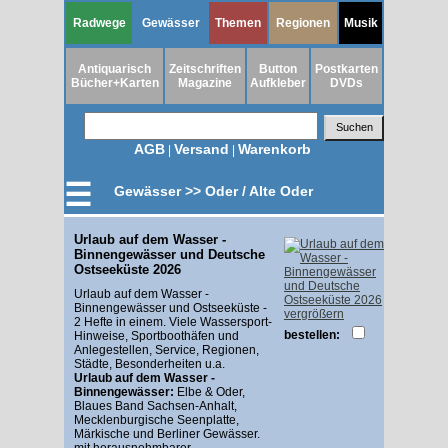
Radwege
Gewässer
Themen
Regionen
Musik
Antiquarisch
Zeitschriften
Button
Postkarten
Bücher+Karten
Magazine
Aufkleber
DVDs
AGB
Versand
Warenkorb
|
|
☰
Gewässer >> Oder / Alte Oder
Urlaub auf dem Wasser -
Binnengewässer und Deutsche
Ostseeküste 2026
Urlaub auf dem Wasser -
Binnengewässer und Ostseeküste -
vergrößern
2 Hefte in einem. Viele Wassersport-
bestellen:
Hinweise, Sportboothäfen und
Anlegestellen, Service, Regionen,
Städte, Besonderheiten u.a.
Urlaub auf dem Wasser -
Binnengewässer:
Elbe & Oder,
Blaues Band Sachsen-Anhalt,
Mecklenburgische Seenplatte,
Märkische und Berliner Gewässer.
mit herausnehmbarer