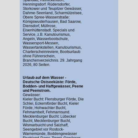
Henningsdorf. Rüdersdorfer,
Storkower und Teupitzer Gewässer,
Dahme-Seenland, Scharmützelsee,
Obere Spree-Wasserstraße:
Königswusterhausen, Bad Saarow,
Diensdorf, Müllrose,
Eisenhüttenstadt. Specials und
Service, z.B. Kanutourismus,
Angeln, Wasserbootschule,
Wassersport-Messen,
Wassertankstellen, Kanutourismus,
Charterscheinreviere, Bootsurlaub
ohne Führerschein,
Branchenverzeichnis. 29. Jahrgang
2026, 80 Seiten.
Urlaub auf dem Wasser -
Deutsche Ostseeküste: Förde,
Bodden- und Haffgewässer, Peene
und Peenstrom.
Gewässer:
Kieler Bucht: Flensburger Förde, Die
Schlei, Eckernförder Bucht, Kieler
Förde, Hohwachter Bucht,
Fehmarnbelt, Fehmarnsund.
Mecklenburger Bucht: Lübecker
Bucht, Mecklenburger Bucht,
Wismarbuicht und Salzhaff,
Seengebiet vor Rostock-
Warnemünde, Boddengewässer
Fischland-Darss-Zingst. Gewässer