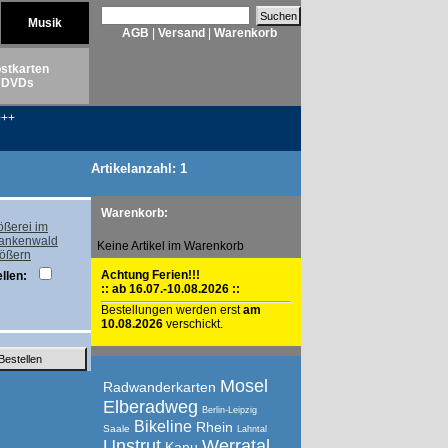
Musik
AGB
|
Versand
|
Warenkorb
stkarten
DVDs
++
Artikelanzahl: 1
Warenkorb:
Keine Artikel im Warenkorb
rößern
Achtung Ferien!!!
llen:
:: ab 16.07.-10.08.2026 ::
Bestellungen werden erst
am
10.08.2026
verschickt.
Mosel
Radwanderkarten
Elberadweg
Berlin-Leipzig
Bikeline
Rhein
Saale
Lahntal
Unstrut
Werratal
Kanu