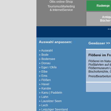
Ollis online-Shop
Radwege
TourismusMarketing
& InternetService
Antiqu
Bücher
+
Auswahl anpassen:
Gewässer >>
» Auswahl
» Bode
Flößerei im F
» Bodensee
Flößerei im Natu
» Donau
Floßfahrten auf 
» Eger / Ohře
Flößermuseum Un
» Elbe
Bischofsmühle, G
» Ems
Preis/Bearbeitun
» Flößen
» Havel
» Kanäle
» Kanu | Paddeln
» Lahn
» Lausitzer Seen
» Lech
» Leipziger Seenland