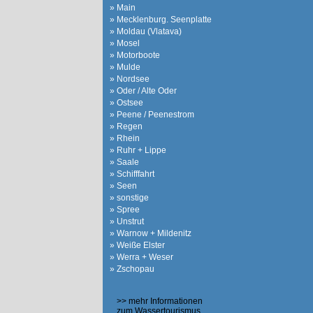
» Main
» Mecklenburg. Seenplatte
» Moldau (Vlatava)
» Mosel
» Motorboote
» Mulde
» Nordsee
» Oder / Alte Oder
» Ostsee
» Peene / Peenestrom
» Regen
» Rhein
» Ruhr + Lippe
» Saale
» Schifffahrt
» Seen
» sonstige
» Spree
» Unstrut
» Warnow + Mildenitz
» Weiße Elster
» Werra + Weser
» Zschopau
>> mehr Informationen
zum Wassertourismus