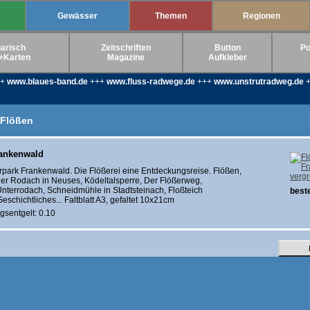
Gewässer
Themen
Regionen
arisch
Zeitschriften
Button
Po
+Karten
Magazine
Aufkleber
++
www.blaues-band.de
+++
www.fluss-radwege.de
+++
www.unstrutradweg.de
+
 Flößen
rankenwald
rpark Frankenwald. Die Flößerei eine Entdeckungsreise. Flößen,
verg
der Rodach in Neuses, Ködeltalsperre, Der Flößerweg,
terrodach, Schneidmühle in Stadtsteinach, Floßteich
beste
eschichtliches... Faltblatt A3, gefaltet 10x21cm
gsentgelt: 0.10