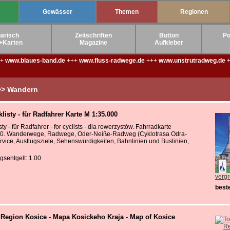
Gewässer
Themen
Regionen
arisch
Zeitschriften
Button
Po
+Karten
Magazine
Aufkleber
++
www.blaues-band.de
+++
www.fluss-radwege.de
+++
www.unstrutradweg.de
+
 >> Wandern
listy - für Radfahrer Karte M 1:35.000
sty - für Radfahrer - for cyclists - dla rowerzystów. Fahrradkarte
00. Wanderwege, Radwege, Oder-Neiße-Radweg (Cyklotrasa Odra-
rvice, Ausflugsziele, Sehenswürdigkeiten, Bahnlinien und Buslinien,
gsentgelt: 1.00
verg
beste
 Region Kosice - Mapa Kosickeho Kraja - Map of Kosice