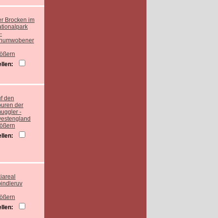
rößern
llen:
rößern
llen:
rößern
llen: