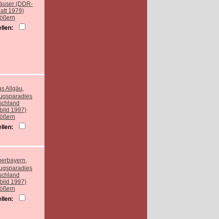
rößern
llen:
rößern
llen:
rößern
llen: