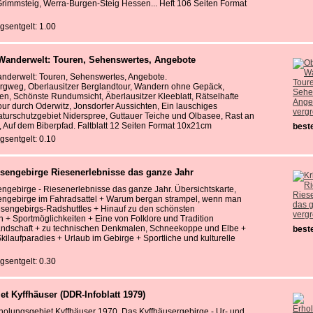
immsteig, Werra-Burgen-Steig Hessen... Heft 106 Seiten Format
gsentgelt: 1.00
 Wanderwelt: Touren, Sehenswertes, Angebote
anderwelt: Touren, Sehenswertes, Angebote.
ergweg, Oberlausitzer Berglandtour, Wandern ohne Gepäck,
n, Schönste Rundumsicht, Äberlausitzer Kleeblatt, Rätselhafte
ur durch Oderwitz, Jonsdorfer Aussichten, Ein lauschiges
verg
aturschutzgebiet Niderspree, Guttauer Teiche und Olbasee, Rast an
 Auf dem Biberpfad. Faltblatt 12 Seiten Format 10x21cm
beste
gsentgelt: 0.10
esengebirge Riesenerlebnisse das ganze Jahr
ngebirge - Riesenerlebnisse das ganze Jahr. Übersichtskarte,
engebirge im Fahradsattel + Warum bergan strampel, wenn man
iesengebirgs-Radshuttles + Hinauf zu den schönsten
verg
 + Sportmöglichkeiten + Eine von Folklore und Tradition
ndschaft + zu technischen Denkmalen, Schneekoppe und Elbe +
beste
ilaufparadies + Urlaub im Gebirge + Sportliche und kulturelle
gsentgelt: 0.30
t Kyffhäuser (DDR-Infoblatt 1979)
holungsgebiet Kyffhäuser 1970. Das Kyffhäusergebirge - Ur- und