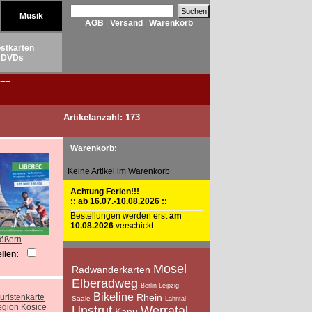
Musik
AGB
|
Versand
|
Warenkorb
stkarten
DVDs
++
Artikelanzahl: 173
Warenkorb:
Keine Artikel im Warenkorb
Achtung Ferien!!!
:: ab 16.07.-10.08.2026 ::
Bestellungen werden erst
am
10.08.2026
verschickt.
rößern
llen:
Mosel
Radwanderkarten
Elberadweg
Berlin-Leipzig
Bikeline
Rhein
Saale
Lahntal
Unstrut
Werratal
Kanu