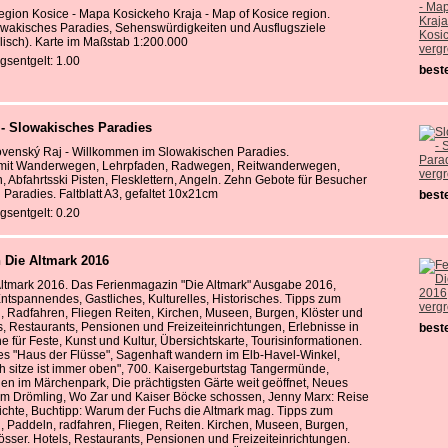
egion Kosice - Mapa Kosickeho Kraja - Map of Kosice region.
owakisches Paradies, Sehenswürdigkeiten und Ausflugsziele
lisch). Karte im Maßstab 1:200.000
verg
gsentgelt: 1.00
beste
 - Slowakisches Paradies
ovenský Raj - Willkommen im Slowakischen Paradies.
e mit Wanderwegen, Lehrpfaden, Radwegen, Reitwanderwegen,
verg
, Abfahrtsski Pisten, Flesklettern, Angeln. Zehn Gebote für Besucher
Paradies. Faltblatt A3, gefaltet 10x21cm
beste
gsentgelt: 0.20
 Die Altmark 2016
ltmark 2016. Das Ferienmagazin "Die Altmark" Ausgabe 2016,
tspannendes, Gastliches, Kulturelles, Historisches. Tipps zum
verg
 Radfahren, Fliegen Reiten, Kirchen, Museen, Burgen, Klöster und
s, Restaurants, Pensionen und Freizeiteinrichtungen, Erlebnisse in
beste
e für Feste, Kunst und Kultur, Übersichtskarte, Tourisinformationen.
es "Haus der Flüsse", Sagenhaft wandern im Elb-Havel-Winkel,
h sitze ist immer oben", 700. Kaisergeburtstag Tangermünde,
en im Märchenpark, Die prächtigsten Gärte weit geöffnet, Neues
im Drömling, Wo Zar und Kaiser Böcke schossen, Jenny Marx: Reise
ichte, Buchtipp: Warum der Fuchs die Altmark mag. Tipps zum
 Paddeln, radfahren, Fliegen, Reiten. Kirchen, Museen, Burgen,
össer. Hotels, Restaurants, Pensionen und Freizeiteinrichtungen.