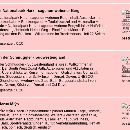
m Nationalpark Harz - sagenumwobener Berg
ationalpark Harz - sagenumwobener Berg. Inhalt: Ausblicke ins
rockenbahn + Brockengarten + Teufelskanzel und Hexenaltar +
de + Nationalpark Harz - sagenumwobene Bergwildnis + Natürliche
rtenstieg / heinrich-Heine-Weg + Blockfeld + Moor + Bebauung des
verg
Weg auf den Brocken + Willkommen im Brockenhaus. Heft 22 Seiten
beste
gsentgelt: 0.10
n der Schmuggler - Südwestengland
der Schmuggler - Südwestengland ist great. Willkommen in
Der South West Coast Path, Attraktionen und Aktivitäten in
Übersichtskarte, Reiseinformationen, Grafschaften: Cornwall,
verg
ire, Gloucestershire, Scilly-Inseln, Dorset, Devon, UNESCO-
 Stonehenge, Avebury, die Stadt Bath, Bergbaulandschaft von
beste
st-Devon, Küste von Dorset und Ost-Devon.
gsentgelt: 0.20
leruv Mlýn
rův Mlýn Czech - Spindelmühle Spindler Mühlen. Lage, Historie,
tslauf, Langlauf, Snowboarding, weitere Aktivitäten, Aprés Ski,
verg
s, Aktivitäten, Radtourismus, Familienurlaub, Wellness,
Bars, Sportveranstaltungen, Kultur, Verkehrsanbindung. Heft 40
beste
isch, polnisch, deutsch, englisch.