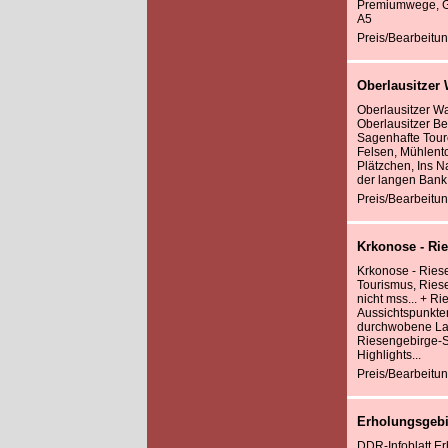
Premiumwege, Gr
A5
Preis/Bearbeitun
Oberlausitzer
Oberlausitzer W
Oberlausitzer B
Sagenhafte Toure
Felsen, Mühlento
Plätzchen, Ins N
der langen Bank,
Preis/Bearbeitun
Krkonose - Ri
Krkonose - Riese
Tourismus, Ries
nicht mss... + R
Aussichtspunkten
durchwobene La
Riesengebirge-Sk
Highlights...
Preis/Bearbeitun
Erholungsgebie
DDR-Infoblatt Er