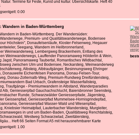
 Natur. Termine für Feste, Kunst und kultur. Übersichtskarte. Heft 40
4
gsentgelt: 0.00
: Wandern in Baden-Württemberg
Wandern in Baden-Württemberg. Der Wandersüden:
 Wanderwege, Premium- und Qualitätswanderwege, Bodensee
our Höchstein", Donaufelsenläufe, Kloster-Felsenweg, Hegauer
hentwieler, Seegang, Wandern im Heilbronnerland,
verg
her Weinwanderweg, Lembergweg Brackenheim, Entlang des
hen Weinwanderwegs, Lauffender Panoramaweg Hölderlin & Wein,
beste
 Jagst, Panoramaweg Taubertal, Romantisches Wildbachtal,
kobsweg zwischen Ulm und Bodensee, Neckarsteig, Weinwanderweg
lbschäferweg, Albsteig, Albtraufgänger, Besinnungsweg Ehringer
n, Donauwelle Eichenfelsen Panorama, Donau-Felsen-Tour,
eg, Donau-Zollernalb-Weg, Premium-Rundweg Dreifürstensteig,
emiumwandern Bad Urbach, Grafensteige Wasserfallsteig,
g, Traufgänge - Premiumwandern in Albstand, Wanderparadies
 Alb, Geniesserpfad Gauchachschlucht, Baiersbronner Seensteig,
nsbacher Runde, Schwarzwälder Geniesserpfade, Jägersteig,
r Geissenpfad, Geniesserpfad Mummelsee-Hornisgrindepfad,
panorama, Geniesserpfad Wasser-Wald und Wiesenpfad,
, Kniebsier Heimatpfad, Lauterbacher Wandersteig, Murgleiter,
oramaweges in und um Baden-Baden, Qualitätsweg Renchtalsteig,
 Schwarzwald, Westweg Schwarzwlad, Zweitälersteig,
llgäu... Heft 66 Seiten Format A5 mit herausnehmbarer Karte
gsentgelt: 1.00