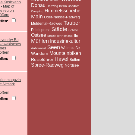
Donau
Radweg Berlin-Usedom
Himmelsscheibe
Camping
rößern
Main
Oder-Neisse-Radweg
llen:
Tauber
Muldental-Radweg
Städte
Publicpress
Schiffe
Ostsee
Ilm
Straße der Romanik
Mühlen
Industriekultur
Seen
Weinstraße
Antiquariat
rößern
Mountainbiken
Wandern
Havel
llen:
Reiseführer
Button
Spree-Radweg
Nordsee
rößern
llen: