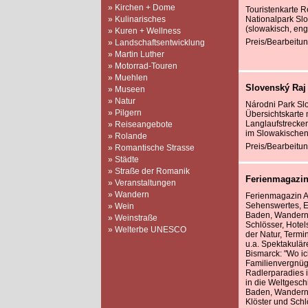
» Kirchen + Dome
Touristenkarte R
» Kulinarisches
Nationalpark Sl
(slowakisch, eng
» Kuren + Wellness
Preis/Bearbeitun
» Landschaftsentwicklung
» Martin Luther
» Motorrad-Touren
» Muehlen
Slovenský Raj
» Museen
» Natur
Národni Park Sl
» Pilgern
Übersichtskart
Langlaufstrecken
» Reiseangebote
im Slowakischen 
» Rolande
Preis/Bearbeitun
» Romantische Strasse
» Städte
» Straße der Romanik
Ferienmagazin
» Veranstaltungen
» Wandern
Ferienmagazin A
Sehenswertes, En
» Wein
Baden, Wandern,
» Weinstraße
Schlösser, Hotel
» Welterbe UNESCO
der Natur, Termin
u.a. Spektakulär
Bismarck: "Wo ic
Familienvergnüg
Radlerparadies 
in die Weltgesch
Baden, Wandern,
Klöster und Schl