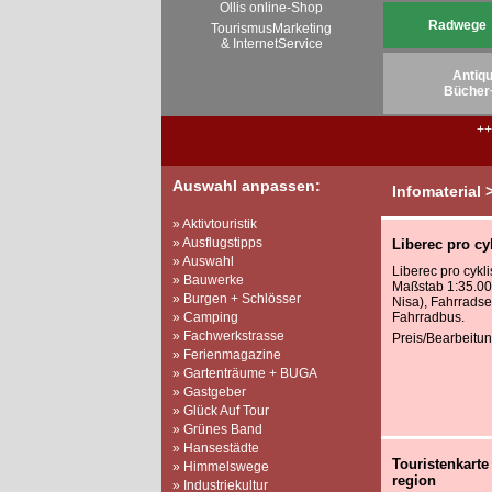
Ollis online-Shop
Radwege
TourismusMarketing
& InternetService
Antiqu
Bücher
+
Auswahl anpassen:
Infomaterial
» Aktivtouristik
» Ausflugstipps
Liberec pro cyk
» Auswahl
Liberec pro cykli
» Bauwerke
Maßstab 1:35.0
» Burgen + Schlösser
Nisa), Fahrradse
» Camping
Fahrradbus.
» Fachwerkstrasse
Preis/Bearbeitun
» Ferienmagazine
» Gartenträume + BUGA
» Gastgeber
» Glück Auf Tour
» Grünes Band
» Hansestädte
Touristenkarte
» Himmelswege
region
» Industriekultur