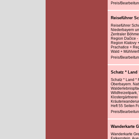
Preis/Bearbeitun
Reiseführer S
Reiseführer Sch
Niederbayern un
Zentraler Böhme
Region Dačice -
Region Klatovy 
Prachatice + Re
Wald + Mühlviert
Preis/Bearbeitun
Schatz * Land 
Schatz * Land * 
Oberbayern. Nat
Walderlebnispfad
Wildfreizeitpark
Klostergärtnerei
Kräuterwanderun
Heft 55 Seiten F
Preis/Bearbeitun
Wanderkarte Gr
Wanderkarte Gre
Falkenstein, Au