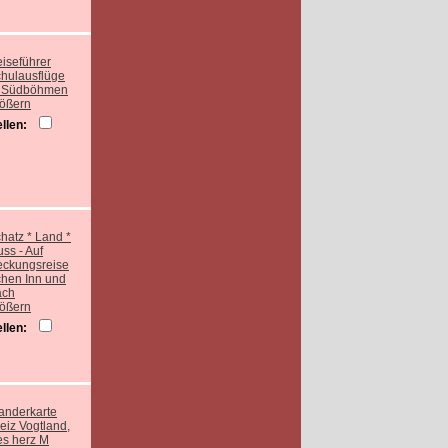
rößern
llen:
rößern
llen: