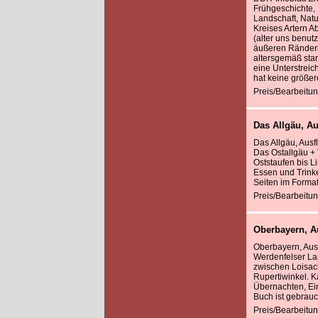
Frühgeschichte,
Landschaft, Nat
Kreises Artern Ab
(alter uns benutz
äußeren Rändern 
altersgemäß star
eine Unterstrei
hat keine größer
Preis/Bearbeitun
Das Allgäu, Au
Das Allgäu, Ausf
Das Ostallgäu +
Oststaufen bis L
Essen und Trinke
Seiten im Format
Preis/Bearbeitun
Oberbayern, Au
Oberbayern, Ausf
Werdenfelser La
zwischen Loisac
Rupertiwinkel. K
Übernachten, Ein
Buch ist gebrauch
Preis/Bearbeitun