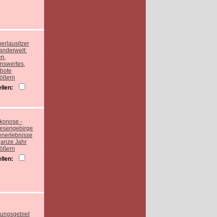
rößern
llen:
rößern
llen: