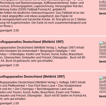
 Reichsburg und Barbarossasage, Kyffhäuserdenkmal, Natur- und
urschutz, Erholungsgebiet, Lagezeichnung. Herausgeber Rat des
verg
teilung Kultur (DDR) Faltblatt Format A2, gefaltet A5
ter Artikel mit deutlichen Gebrauchsspuren: Das Faltblatt ist an der
beste
stark abgegriffen und etwas ausgefranzt, das Papier ist
k nachgedunkelt und hat leichte Knicke. Im Text gibt es an 2 Stellen
chung mit Kugelschreiber. Die Karte ist noch zusammenhängend und
en Risse.)
gsentgelt: 3.00
sflugsparadies Deutschland (Weltbild 1997)
lugsparadies Deutschland (Weltbild Verlag 1. Auflage 1997) Inhalt:
 Von Kempten bis Immenstadt + Bergregion Ostallgäu + Von
indau + Unterallgäu. Karten und Touren, Kunst, Kultur, Brauchtum,
verg
n, Übernachten, Einkaufen und Freizeit, Ortsregister... Buch mit 90
 A4, Buch ist gebraucht, sehr gut erhalten.
beste
gsentgelt: 2.00
sflugsparadies Deutschland (Weltbild 1997)
lugsparadies Deutschland (Weltbild Verlag 1. Auflage 1997) Inhalt:
n und Pfaffenwinkel + Das Fünf-Seen-Land + Das Voralpenland
h und Inn + Der Chiemgau + Berchtesgadener Land und
verg
arten und Touren, Kunst, Kultur, Brauchtum, Essen und Trinken,
kaufen und Freizeit, Ortsregister... Buch mit 90 Seiten im Format A4,
beste
t, sehr gut erhalten.
gsentgelt: 2.00