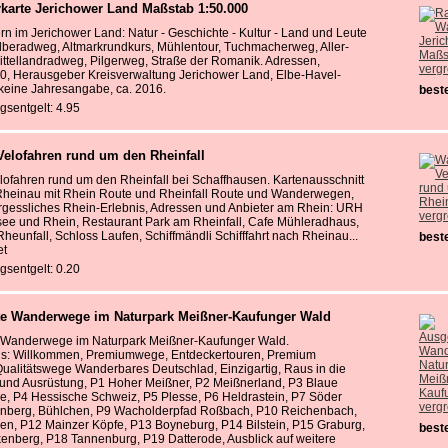
karte Jerichower Land Maßstab 1:50.000
 im Jerichower Land: Natur - Geschichte - Kultur - Land und Leute
Elberadweg, Altmarkrundkurs, Mühlentour, Tuchmacherweg, Aller-
ttellandradweg, Pilgerweg, Straße der Romanik. Adressen,
verg
0, Herausgeber Kreisverwaltung Jerichower Land, Elbe-Havel-
 keine Jahresangabe, ca. 2016.
beste
gsentgelt: 4.95
elofahren rund um den Rheinfall
ofahren rund um den Rheinfall bei Schaffhausen. Kartenausschnitt
Rheinau mit Rhein Route und Rheinfall Route und Wanderwegen,
rgessliches Rhein-Erlebnis, Adressen und Anbieter am Rhein: URH
verg
rsee und Rhein, Restaurant Park am Rheinfall, Cafe Mühleradhaus,
heunfall, Schloss Laufen, Schiffmändli Schifffahrt nach Rheinau...
beste
et
gsentgelt: 0.20
e Wanderwege im Naturpark Meißner-Kaufunger Wald
 Wanderwege im Naturpark Meißner-Kaufunger Wald.
nis: Willkommen, Premiumwege, Entdeckertouren, Premium
ualitätswege Wanderbares Deutschlad, Einzigartig, Raus in die
n und Ausrüstung, P1 Hoher Meißner, P2 Meißnerland, P3 Blaue
e, P4 Hessische Schweiz, P5 Plesse, P6 Heldrastein, P7 Söder
verg
enberg, Bühlchen, P9 Wacholderpfad Roßbach, P10 Reichenbach,
sen, P12 Mainzer Köpfe, P13 Boyneburg, P14 Bilstein, P15 Graburg,
beste
enberg, P18 Tannenburg, P19 Datterode, Ausblick auf weitere