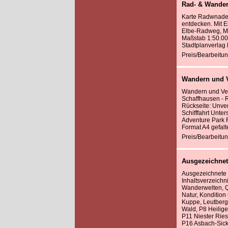
Rad- & Wander
Karte Radwnadern
entdecken. Mit 
Elbe-Radweg, Mi
Maßstab 1:50.00
Stadtplanverlag
Preis/Bearbeitun
Wandern und V
Wandern und Vel
Schaffhausen - 
Rückseite: Unve
Schifffahrt Unte
Adventure Park R
Format A4 gefalt
Preis/Bearbeitun
Ausgezeichnet
Ausgezeichnete
Inhaltsverzeich
Wanderwelten, Q
Natur, Konditio
Kuppe, Leutberg
Wald, P8 Heilig
P11 Niester Rie
P16 Asbach-Sick