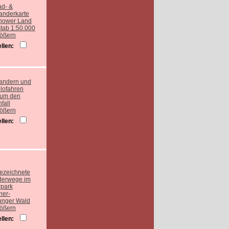
rößern
llen:
rößern
llen:
rößern
llen: