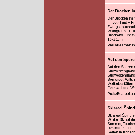
Der Brocken i
Der Brocken im N
harzvorland + B
Zwergstrauchhei
Waldgrenze + Hi
Brockens + Ihr 
10x21cm
Preis/Bearbeitun
Auf den Spure
Auf den Spuren 
Südwestengland, 
Südwestengland, 
Somerset, Wiltsh
Welterbestätten:
Cornwall und We
Preis/Bearbeitun
Skiareal Špind
Skiareal Špindle
Winter, Skiabfahr
Sommer, Tourismu
Restaurants und 
Seiten in tschech