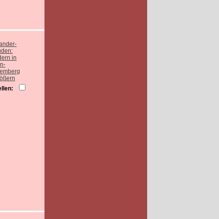
rößern
llen: