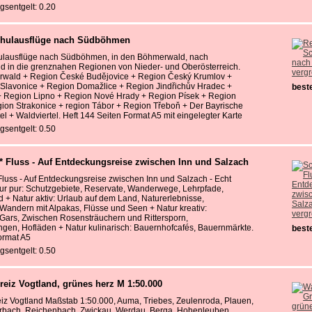
gsentgelt: 0.20
chulausflüge nach Südböhmen
ulausflüge nach Südböhmen, in den Böhmerwald, nach
d in die grenznahen Regionen von Nieder- und Oberösterreich.
verg
rwald + Region České Budějovice + Region Český Krumlov +
 Slavonice + Region Domažlice + Region Jindřichův Hradec +
beste
+ Region Lipno + Region Nové Hrady + Region Písek + Region
gion Strakonice + region Tábor + Region Třeboň + Der Bayrische
el + Waldviertel. Heft 144 Seiten Format A5 mit eingelegter Karte
gsentgelt: 0.50
* Fluss - Auf Entdeckungsreise zwischen Inn und Salzach
Fluss - Auf Entdeckungsreise zwischen Inn und Salzach - Echt
ur pur: Schutzgebiete, Reservate, Wanderwege, Lehrpfade,
 + Natur aktiv: Urlaub auf dem Land, Naturerlebnisse,
, Wandern mit Alpakas, Flüsse und Seen + Natur kreativ:
verg
 Gars, Zwischen Rosensträuchern und Rittersporn,
gen, Hofläden + Natur kulinarisch: Bauernhofcafés, Bauernmärkte.
beste
ormat A5
gsentgelt: 0.50
eiz Vogtland, grünes herz M 1:50.000
iz Vogtland Maßstab 1:50.000, Auma, Triebes, Zeulenroda, Plauen,
erbach, Reichenbach, Zwickau, Werdau, Berga, Hohenleuben.