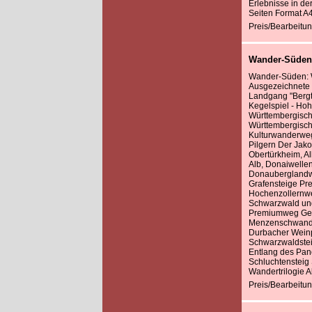
Erlebnisse in der
Seiten Format A
Preis/Bearbeitun
Wander-Süden
Wander-Süden: 
Ausgezeichnete
Landgang "Bergt
Kegelspiel - Ho
Württembergisc
Württembergisc
Kulturwanderweg
Pilgern Der Ja
Obertürkheim, A
Alb, Donaiwelle
Donauberglandw
Grafensteige Pr
Hochenzollernwe
Schwarzwald und
Premiumweg Ger
Menzenschwande
Durbacher Wein
Schwarzwaldsteig
Entlang des Pan
Schluchtensteig
Wandertrilogie A
Preis/Bearbeitun