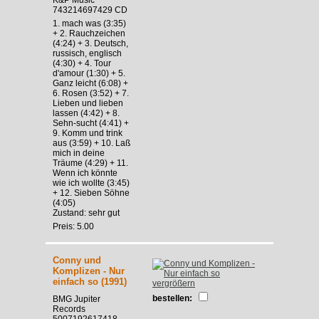
743214697429 CD
1. mach was (3:35)
+ 2. Rauchzeichen
(4:24) + 3. Deutsch,
russisch, englisch
(4:30) + 4. Tour
d'amour (1:30) + 5.
Ganz leicht (6:08) +
6. Rosen (3:52) + 7.
Lieben und lieben
lassen (4:42) + 8.
Sehn-sucht (4:41) +
9. Komm und trink
aus (3:59) + 10. Laß
mich in deine
Träume (4:29) + 11.
Wenn ich könnte
wie ich wollte (3:45)
+ 12. Sieben Söhne
(4:05)
Zustand: sehr gut
Preis: 5.00
Conny und
Komplizen - Nur
einfach so (1991)
vergrößern
bestellen:
BMG Jupiter
Records
5007192617418