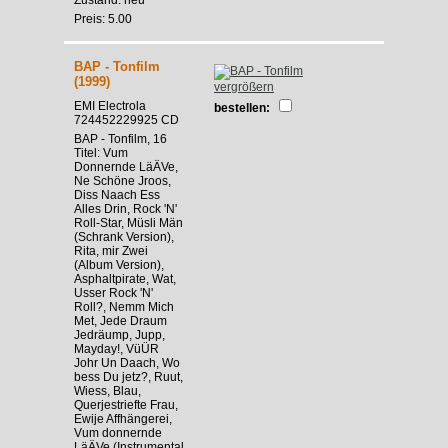
Preis: 5.00
BAP - Tonfilm
(1999)
vergrößern
EMI Electrola
bestellen:
724452229925 CD
BAP - Tonfilm, 16
Titel: Vum
Donnernde LäÄVe,
Ne Schöne Jroos,
Diss Naach Ess
Alles Drin, Rock 'N'
Roll-Star, Müsli Män
(Schrank Version),
Rita, mir Zwei
(Album Version),
Asphaltpirate, Wat,
Usser Rock 'N'
Roll?, Nemm Mich
Met, Jede Draum
Jedräump, Jupp,
Mayday!, VüÜR
Johr Un Daach, Wo
bess Du jetz?, Ruut,
Wiess, Blau,
Querjestriefte Frau,
Ewije Affhängerei,
Vum donnernde
LäÄVe (Instrumental