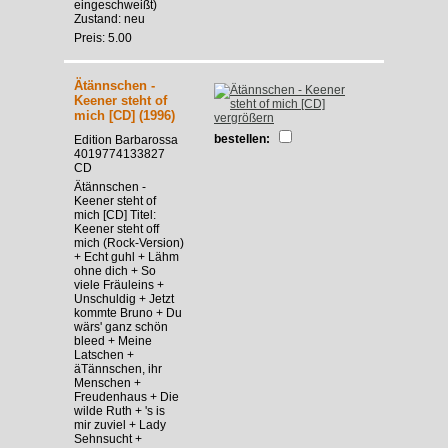
eingeschweißt)
Zustand: neu
Preis: 5.00
Ätännschen -
Keener steht of
mich [CD] (1996)
vergrößern
bestellen:
Edition Barbarossa
4019774133827
CD
Ätännschen -
Keener steht of
mich [CD] Titel:
Keener steht off
mich (Rock-Version)
+ Echt guhl + Lähm
ohne dich + So
viele Fräuleins +
Unschuldig + Jetzt
kommte Bruno + Du
wärs' ganz schön
bleed + Meine
Latschen +
äTännschen, ihr
Menschen +
Freudenhaus + Die
wilde Ruth + 's is
mir zuviel + Lady
Sehnsucht +