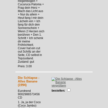
Regenbogen +
Cucuruca Paloma +
Frag dein Herz +
Mach das Licht aus
+ Nur du allein +
Heut fang I mir dein
Lächeln ein + Ich
fang für dich den
Sonnenschein +
Wenn 2 Herzen sich
berühren + Den 1.
Schritt + Ich schenk
dir meine
Fröhlichkeit.
Cover hat ein cut
out Schiltz an der
Seite, CD selbst in
Topzustand.
Zustand: gut
Preis: 3.00
Die Schlapse -
Alles Banane
(1994)
vergrößern
bestellen:
Eurotrend
9002986573456
CD
1. Ja, ja der Coco
(Coco Jambo)