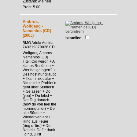
Zustand: wie neu
Preis: 5.00
Ambros,
Wolfgang -
Namenlos [CD]
vergrößern
(2003)
bestellen:
BMG Ariola Austria
743219879028 CD
Wolfgang Ambros -
Namenlos [CD]
Titel: Oid wurdn + A
klanes Resümee +
Wer hat gelogen? +
Des host nur g'laubt
+ I kann nix dafür +
Nimm mi + Probier'n
geht über Studier'n
+ Gelassen + Do
(you) + Du lebst +
Der Tag danach
(how do you feel the
morning after) + Der
alte Sünder +
Wieder verliebt +
Ring aus Feuer
(ring of fire) + Der
Nebel + Dafür dank
i dir (CD ist