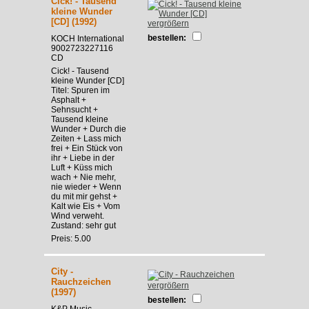
Cick! - Tausend
kleine Wunder
[CD] (1992)
vergrößern
bestellen:
KOCH International
9002723227116
CD
Cick! - Tausend
kleine Wunder [CD]
Titel: Spuren im
Asphalt +
Sehnsucht +
Tausend kleine
Wunder + Durch die
Zeiten + Lass mich
frei + Ein Stück von
ihr + Liebe in der
Luft + Küss mich
wach + Nie mehr,
nie wieder + Wenn
du mit mir gehst +
Kalt wie Eis + Vom
Wind verweht.
Zustand: sehr gut
Preis: 5.00
City -
Rauchzeichen
vergrößern
(1997)
bestellen:
K&P Music