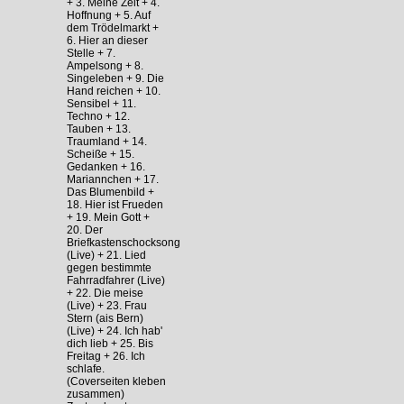
+ 3. Meine Zeit + 4.
Hoffnung + 5. Auf
dem Trödelmarkt +
6. Hier an dieser
Stelle + 7.
Ampelsong + 8.
Singeleben + 9. Die
Hand reichen + 10.
Sensibel + 11.
Techno + 12.
Tauben + 13.
Traumland + 14.
Scheiße + 15.
Gedanken + 16.
Mariannchen + 17.
Das Blumenbild +
18. Hier ist Frueden
+ 19. Mein Gott +
20. Der
Briefkastenschocksong
(Live) + 21. Lied
gegen bestimmte
Fahrradfahrer (Live)
+ 22. Die meise
(Live) + 23. Frau
Stern (ais Bern)
(Live) + 24. Ich hab'
dich lieb + 25. Bis
Freitag + 26. Ich
schlafe.
(Coverseiten kleben
zusammen)