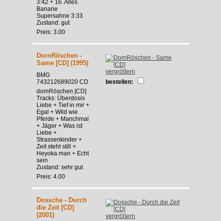
3:42 + 16. Alles
Banane
Supersahne 3:33
Zustand: gut
Preis: 3.00
DornRöschen -
Same [CD] (1995)
vergrößern
BMG
743212689020 CD
bestellen:
dornRöschen [CD]
Tracks: Überdosis
Liebe + Tief in mir +
Egal + Wild wie
Pferde + Manchmal
+ Jäger + Was ist
Liebe +
Strassenkinder +
Zeit steht still +
Heyoka man + Echt
sein
Zustand: sehr gut
Preis: 4.00
Dossche - Durch
die Zeit [CD]
(2001)
vergrößern