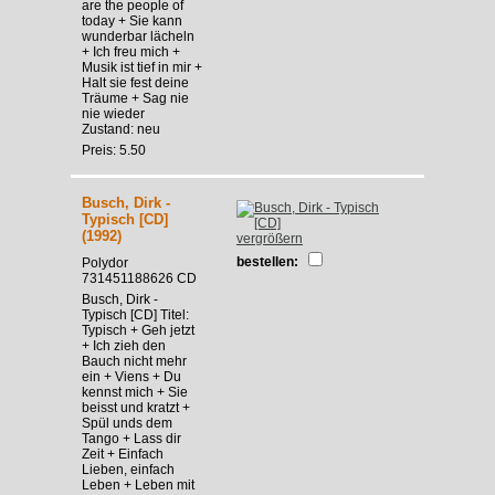
are the people of
today + Sie kann
wunderbar lächeln
+ Ich freu mich +
Musik ist tief in mir +
Halt sie fest deine
Träume + Sag nie
nie wieder
Zustand: neu
Preis: 5.50
Busch, Dirk -
Typisch [CD]
(1992)
vergrößern
bestellen:
Polydor
731451188626 CD
Busch, Dirk -
Typisch [CD] Titel:
Typisch + Geh jetzt
+ Ich zieh den
Bauch nicht mehr
ein + Viens + Du
kennst mich + Sie
beisst und kratzt +
Spül unds dem
Tango + Lass dir
Zeit + Einfach
Lieben, einfach
Leben + Leben mit