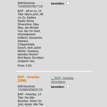
EMI Electrola
bestellen:
724353337827 CD
BAP - aff un zo, 14
Titel: Wat e johr!, Aff
Un Zo, Eddies
Radio-Show,
Shoeshine, Mau
Mau, die Moritat
Vun Jan Un Griet,
Kilometerweit
entfernt, Souvenirs,
Istanbul,
Chippendale
Desch, Noh Zahle
Mohle, Suwiesu,
Irjenden Rock'n'
Roll Band, Dir Allein
Zustand: neu
Preis: 5.00
BAP - Amerika
(1996)
vergrößern
EMI Electrola
bestellen:
724385325625 CD
BAP - Amerika, 14
Titel: Nix Wie
Bessher, Silver Un
Jold, Amok, Wie 'Ne