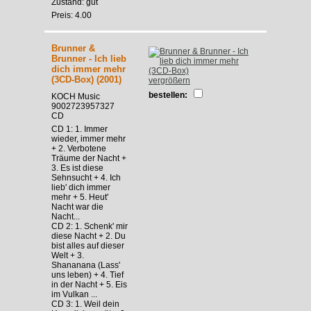
Zustand: gut
Preis: 4.00
Brunner &
Brunner - Ich lieb
dich immer mehr
(3CD-Box) (2001)
vergrößern
bestellen:
KOCH Music
9002723957327
CD
CD 1: 1. Immer
wieder, immer mehr
+ 2. Verbotene
Träume der Nacht +
3. Es ist diese
Sehnsucht + 4. Ich
lieb' dich immer
mehr + 5. Heut'
Nacht war die
Nacht...
CD 2: 1. Schenk' mir
diese Nacht + 2. Du
bist alles auf dieser
Welt + 3.
Shananana (Lass'
uns leben) + 4. Tief
in der Nacht + 5. Eis
im Vulkan ...
CD 3: 1. Weil dein