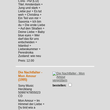
Cora - Pur [CD]
Titel: Amsterdam +
Jung und stark +
Liebe pur + Es tut
weh + Christina +
Ein Teil von mir +
Saxonia + Ich bin
du + Die erste Liebe
+ Auf den Straßen +
Deine Liebe + Baby
blue eyes + Wer
darf das für uns
entscheiden +
Istanbul +
Liebeskummer +
Perestroika
Zustand: wie neu
Preis: 12.00
Die Nachtfalter -
Mon Amour
(1995)
vergrößern
bestellen:
Sony Music
Herzklang
5099747855023
CD
Mon Amour + Im
Himmel der Liebe +
Du bist wia a