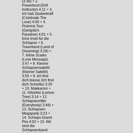
(3:36) + 2.
Powerboot (Drill
Instructor) 4:11 + 3.
Ich hab Zauberkraft
(Celebrate The
Love) 4:00 + 4.
Picknick Tour
(Gangsta's
Paradise) 4:01 + 5.
Eine Insel für die
Schlapse + 6.
Traumland (Land of
Dreaming) 3:28) +
7. Inline Scates
(Love Message)
3:47 + 8. Kleiner
Schlapsensatellit
(Kleiner Satellit)
3:55 + 9. Ich find
dich klasse (Ich find
dich Scheiße) 3:35
+ 10. Makkaroni +
11. Hitzefrei (Lemon
Tree) 3:14 + 12.
Schlapsenritter
(Everybody) 3:48) +
13. Schlapsen-
Megaparty 3:23 +
14. Schlaps Grand
Prix 4:02 + 15. Wir
sind die
Schlapsenband