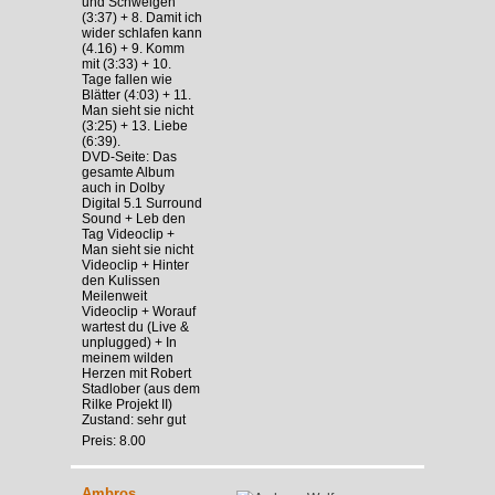
und Schweigen
(3:37) + 8. Damit ich
wider schlafen kann
(4.16) + 9. Komm
mit (3:33) + 10.
Tage fallen wie
Blätter (4:03) + 11.
Man sieht sie nicht
(3:25) + 13. Liebe
(6:39).
DVD-Seite: Das
gesamte Album
auch in Dolby
Digital 5.1 Surround
Sound + Leb den
Tag Videoclip +
Man sieht sie nicht
Videoclip + Hinter
den Kulissen
Meilenweit
Videoclip + Worauf
wartest du (Live &
unplugged) + In
meinem wilden
Herzen mit Robert
Stadlober (aus dem
Rilke Projekt II)
Zustand: sehr gut
Preis: 8.00
Ambros,