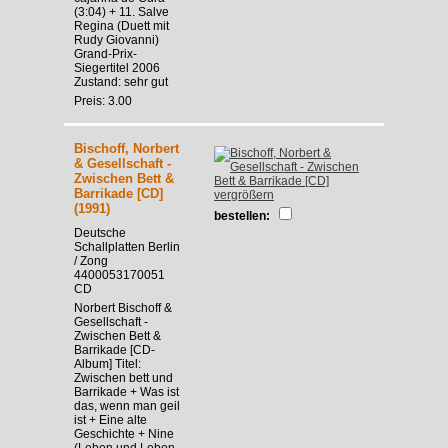
(3:04) + 11. Salve
Regina (Duett mit
Rudy Giovanni)
Grand-Prix-
Siegertitel 2006
Zustand: sehr gut
Preis: 3.00
Bischoff, Norbert
& Gesellschaft -
Zwischen Bett &
Barrikade [CD]
vergrößern
(1991)
bestellen:
Deutsche
Schallplatten Berlin
/ Zong
4400053170051
CD
Norbert Bischoff &
Gesellschaft -
Zwischen Bett &
Barrikade [CD-
Album] Titel:
Zwischen bett und
Barrikade + Was ist
das, wenn man geil
ist + Eine alte
Geschichte + Nine
(Leben und Leben