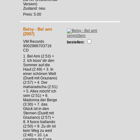
Version)
Zustand: neu
Preis: 5.00
Belsy - Bel ami
(2007)
vergrößern
VM Records
bestellen:
9002986703716
CD
1. Bel Ami (2:53) +
2. Ich küss' dir den
Sommer auf die
Haut (2:49) + 3. In
einer schönen Welt
(Duett mit Graziano)
(2:57) + 4. Der
maharadscha (2:51)
+ 5. Alles möcht' ich
sein (2:51) + 6.
Madonna der Berge
(3:30) + 7. das
Glück ist in den
Sternen (Duett mit
Graziano) (2:57) +
8. Il fuoco ballando
(2:50) + 9. Zu dir ist
kein Weg zu weit
(2:46) + 10. La
cajarina de Cura