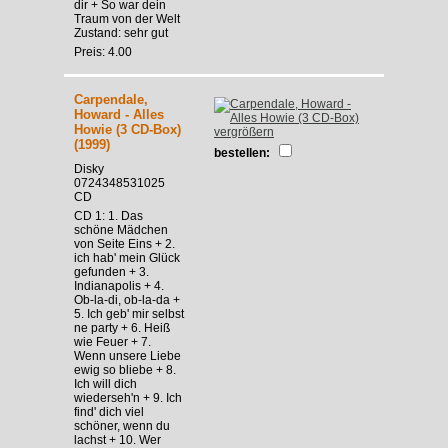
dir + So war dein
Traum von der Welt
Zustand: sehr gut
Preis: 4.00
Carpendale,
Howard - Alles
Howie (3 CD-Box)
vergrößern
(1999)
bestellen:
Disky
0724348531025
CD
CD 1: 1. Das
schöne Mädchen
von Seite Eins + 2.
ich hab' mein Glück
gefunden + 3.
Indianapolis + 4.
Ob-la-di, ob-la-da +
5. Ich geb' mir selbst
ne party + 6. Heiß
wie Feuer + 7.
Wenn unsere Liebe
ewig so bliebe + 8.
Ich will dich
wiederseh'n + 9. Ich
find' dich viel
schöner, wenn du
lachst + 10. Wer