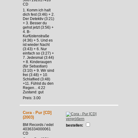
CD
1. Komm ich halt
dich fest (3:46) + 2.
Der Detektiv (3:21)
+ 3. Besser du
gehst jetzt (3:56) +
4. B-
Kurfüstenstraße
(4:36) + 5. Und es
ist wieder Nacht
(3:43) + 6. Nur
einfach so (3:27) +
7. Jedesmal (3:44)
+ 8. Kinderaugen
(für Sebastian)
(3:10) + 9. Wir sind
frei (3:48) + 10.
Schlaflied (3:48)
+11. Fühlst du den
Regen... 4:22
Zustand: gut
Preis: 3.00
Cora - Pur [CD]
(2003)
vergrößern
BM Records / edel
bestellen:
4036334000061
CD