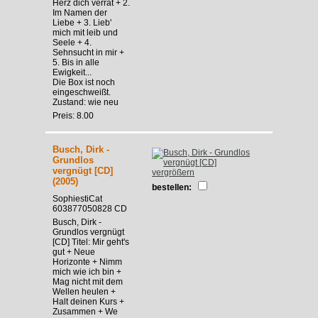
Herz dich verrät + 2.
Im Namen der
Liebe + 3. Lieb'
mich mit leib und
Seele + 4.
Sehnsucht in mir +
5. Bis in alle
Ewigkeit...
Die Box ist noch
eingeschweißt.
Zustand: wie neu
Preis: 8.00
Busch, Dirk -
Grundlos
vergnügt [CD]
vergrößern
(2005)
bestellen:
SophiestiCat
603877050828 CD
Busch, Dirk -
Grundlos vergnügt
[CD] Titel: Mir geht's
gut + Neue
Horizonte + Nimm
mich wie ich bin +
Mag nicht mit dem
Wellen heulen +
Halt deinen Kurs +
Zusammen + We