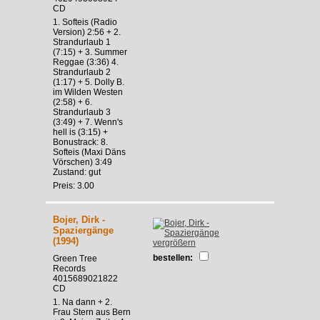
CD
1. Softeis (Radio
Version) 2:56 + 2.
Strandurlaub 1
(7:15) + 3. Summer
Reggae (3:36) 4.
Strandurlaub 2
(1:17) + 5. Dolly B.
im Wilden Westen
(2:58) + 6.
Strandurlaub 3
(3:49) + 7. Wenn's
hell is (3:15) +
Bonustrack: 8.
Softeis (Maxi Däns
Vörschen) 3:49
Zustand: gut
Preis: 3.00
Bojer, Dirk -
Spaziergänge
(1994)
vergrößern
bestellen:
Green Tree
Records
4015689021822
CD
1. Na dann + 2.
Frau Stern aus Bern