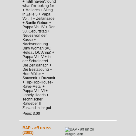
+ I still haven't found
what i'm looking for
+ Mallorca + Alltag
in Zelle 5 + Papa
Vol. III + Zeitansage
+ Sanfte Geburt +
Pappa Vol. IV + Der
50. Geburtstag +
Neues von der
Kasse +
Nachvertonung +
Dirty Woman (AC
Helga / DC Anna) +
Pappa Vol. V + In
der Schreinerei +
Die Zeit danach +
Die Bestätigung +
Herr Müller +
Souvenir + Duzumir
+ Hip-Hop-House-
Rave-Metal +
Pappa Vol. VI +
Lonely Hearts +
Technischer
Ratgeber II
Zustand: sehr gut
Preis: 3.00
BAP - aff un zo
(2001)
vergrößern