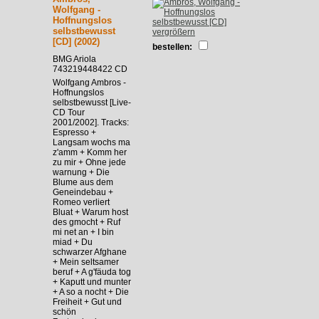
Wolfgang -
Hoffnungslos
selbstbewusst
vergrößern
[CD] (2002)
bestellen:
BMG Ariola
743219448422 CD
Wolfgang Ambros -
Hoffnungslos
selbstbewusst [Live-
CD Tour
2001/2002]. Tracks:
Espresso +
Langsam wochs ma
z'amm + Komm her
zu mir + Ohne jede
warnung + Die
Blume aus dem
Geneindebau +
Romeo verliert
Bluat + Warum host
des gmocht + Ruf
mi net an + I bin
miad + Du
schwarzer Afghane
+ Mein seltsamer
beruf + A g'fäuda tog
+ Kaputt und munter
+ A so a nocht + Die
Freiheit + Gut und
schön