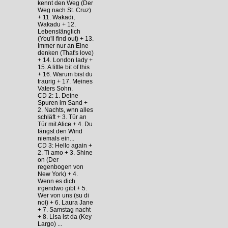
kennt den Weg (Der
Weg nach St. Cruz)
+ 11. Wakadi,
Wakadu + 12.
Lebenslänglich
(You'll find out) + 13.
Immer nur an Eine
denken (That's love)
+ 14. London lady +
15. A little bit of this
+ 16. Warum bist du
traurig + 17. Meines
Vaters Sohn.
CD 2: 1. Deine
Spuren im Sand +
2. Nachts, wnn alles
schläft + 3. Tür an
Tür mit Alice + 4. Du
fängst den Wind
niemals ein...
CD 3: Hello again +
2. Ti amo + 3. Shine
on (Der
regenbogen von
New York) + 4.
Wenn es dich
irgendwo gibt + 5.
Wer von uns (su di
noi) + 6. Laura Jane
+ 7. Samstag nacht
+ 8. Lisa ist da (Key
Largo) ...