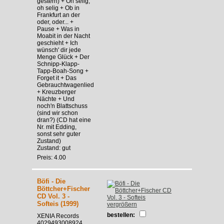
gestern) + Oh selig,
oh selig + Ob in
Frankfurt an der
oder, oder... +
Pause + Was in
Moabit in der Nacht
geschieht + Ich
wünsch' dir jede
Menge Glück + Der
Schnipp-Klapp-
Tapp-Boah-Song +
Forget it + Das
Gebrauchtwagenlied
+ Kreuzberger
Nächte + Und
noch'n Blattschuss
(sind wir schon
dran?) (CD hat eine
Nr. mit Edding,
sonst sehr guter
Zustand)
Zustand: gut
Preis: 4.00
Böfi - Die
Böttcher+Fischer
CD Vol. 3 -
Softeis (1999)
vergrößern
bestellen:
XENIA Records
4029493008924