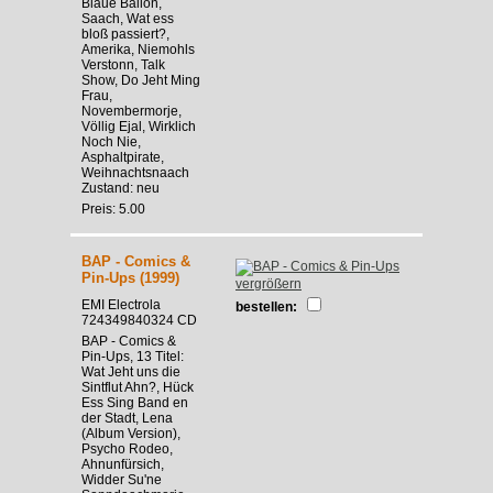
Blaue Ballon,
Saach, Wat ess
bloß passiert?,
Amerika, Niemohls
Verstonn, Talk
Show, Do Jeht Ming
Frau,
Novembermorje,
Völlig Ejal, Wirklich
Noch Nie,
Asphaltpirate,
Weihnachtsnaach
Zustand: neu
Preis: 5.00
BAP - Comics &
Pin-Ups (1999)
vergrößern
EMI Electrola
bestellen:
724349840324 CD
BAP - Comics &
Pin-Ups, 13 Titel:
Wat Jeht uns die
Sintflut Ahn?, Hück
Ess Sing Band en
der Stadt, Lena
(Album Version),
Psycho Rodeo,
Ahnunfürsich,
Widder Su'ne