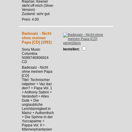
Reprise: Keener
steht off mich (Slow-
Version)
Zustand: sehr gut
Preis: 4.00
Badesalz - Nicht
ohne meinen
Papa [CD] (1991)
vergrößern
bestellen:
Sony Music
Columbia
5099746906924
CD
Badesalz - Nicht
ohne meinen Papa
[CD]
Titel: Technischer
ratgeber + Vaz daz
den? + Papa Vol. 1
+ Anthony Sabini +
Verändert + Alles
Gute + Die
unglaubliche
Leichtsinnigkeit in
Mainz + Authentisch
+ Die Spinne in der
Yuccapalme +
Pappa Vol. II +
Männerphantasien