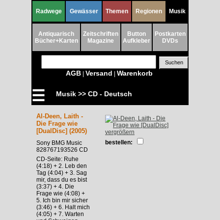
Radwege
Gewässer
Themen
Regionen
Musik
Antiquarisch
Zeitschriften
Button
Postkarten
Bücher+Karten
Magazine
Aufkleber
DVDs
AGB
Versand
Warenkorb
|
|
☰
Musik >> CD - Deutsch
Al-Deen, Laith -
Die Frage wie
[DualDisc] (2005)
vergrößern
bestellen:
Sony BMG Music
828767193526 CD
CD-Seite: Ruhe
(4:18) + 2. Leb den
Tag (4:04) + 3. Sag
mir, dass du es bist
(3:37) + 4. Die
Frage wie (4:08) +
5. Ich bin mir sicher
(3:46) + 6. Halt mich
(4:05) + 7. Warten