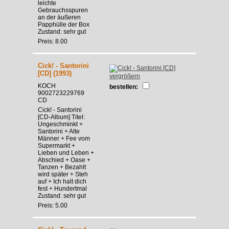
leichte
Gebrauchsspuren
an der äußeren
Papphülle der Box
Zustand: sehr gut
Preis: 8.00
Cick! - Santorini
[CD] (1993)
vergrößern
KOCH
bestellen:
9002723229769
CD
Cick! - Santorini
[CD-Album] Titel:
Ungeschminkt +
Santorini + Alte
Männer + Fee vom
Supermarkt +
Lieben und Leben +
Abschied + Oase +
Tanzen + Bezahlt
wird später + Steh
auf + Ich halt dich
fest + Hundertmal
Zustand: sehr gut
Preis: 5.00