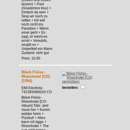
lassen) + Paul
(Gnadenlos treu) +
Einfach da sein +
Sing wir noch zu
retten + Ich will
noch nicht ins
Paradies + Wenn
einer geht + Es
sagt, er meint es
ernst + Vorwärts,
vergiß es +
Unperfekt ein Mann
Zustand: sehr gut
Preis: 10.00
Bläck Fööss -
Rheinhotel [CD]
(1994)
vergrößern
bestellen:
EMI Electrola
742383090020 CD
Bläck Fööss -
Rheinhotel [CD-
Album] Titel: Jeld
muss her + Kumm
widder heim +
Pizzbull + Alles
kann ich ligge +
Rheinhotel + The
sun ain't gonna