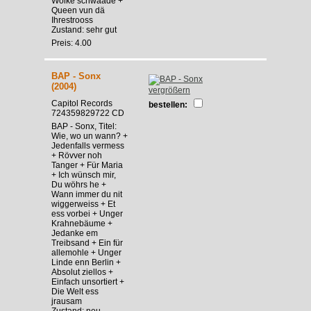
Wolke schwaade +
Queen vun dä
Ihrestrooss
Zustand: sehr gut
Preis: 4.00
BAP - Sonx
(2004)
vergrößern
Capitol Records
bestellen:
724359829722 CD
BAP - Sonx, Titel:
Wie, wo un wann? +
Jedenfalls vermess
+ Rövver noh
Tanger + Für Maria
+ Ich wünsch mir,
Du wöhrs he +
Wann immer du nit
wiggerweiss + Et
ess vorbei + Unger
Krahnebäume +
Jedanke em
Treibsand + Ein für
allemohle + Unger
Linde enn Berlin +
Absolut ziellos +
Einfach unsortiert +
Die Welt ess
jrausam
Zustand: neu