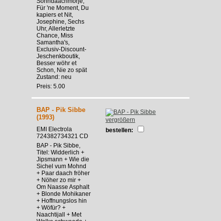
Sonndaachmorje,
Für 'ne Moment, Du
kapiers et Nit,
Josephine, Sechs
Uhr, Allerletzte
Chance, Miss
Samantha's,
Exclusiv-Discount-
Jeschenkboutik,
Besser wöhr et
Schon, Nie zo spät
Zustand: neu
Preis: 5.00
BAP - Pik Sibbe
(1993)
vergrößern
EMI Electrola
bestellen:
724382734321 CD
BAP - Pik Sibbe,
Titel: Widderlich +
Jipsmann + Wie die
Sichel vum Mohnd
+ Paar daach fröher
+ Nöher zo mir +
Om Naasse Asphalt
+ Blonde Mohikaner
+ Hoffnungslos hin
+ Wöfür? +
Naachtijall + Met