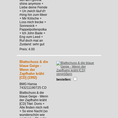
shine anymore +
Liebe deine Feinde
+ Un zwich läuf d'r
rhing hin zum Meer
+ Mir Kölsche +
Loss mich trecke +
Sonnesick +
Pappelpollenpolka
+ Ich John Bade +
Eng vum Leed +
Ruf doch mal an
Zustand: sehr gut
Preis: 4.00
Blattschuss & die
blaue Geige -
Wenn der
Zapfhahn kräht
vergrößern
[CD] (1992)
bestellen:
BMG Hansa
743211190725 CD
Blattschuss & die
blaue Geige - Wenn
der Zapfhahn kräht
[CD] Titel: Doris +
Alle finden mich nett
+ So eine Nacht (so
wunderschön wie